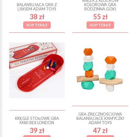
WIEŻA Z KLOCKÓW
BALANSUJĄCA GRA Z
KOLOROWA GRA
LISKIEM ADAM TOYS
RODZINNA GOKI
38 zł
55 zł
KUP TERAZ
KUP TERAZ
GRA ZRĘCZNOŚCIOWA
KRĘGLE STOŁOWE GRA
BALANSUJĄCE KAMYCZKI
MINI REX LONDON
ADAM TOYS
39 zł
47 zł