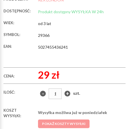
DOSTĘPNOŚĆ:
Produkt dostępny WYSYŁKA W 24h
WIEK:
od 3 lat
SYMBOL:
29366
EAN:
5027455436241
29 zł
CENA:
ILOŚĆ:
-
+
szt.
KOSZT
Wysyłka możliwa już w poniedziałek
WYSYŁKI:
POKAŻ KOSZTY WYSYŁKI