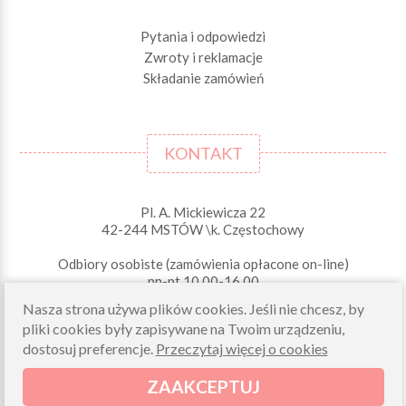
Pytania i odpowiedzi
Zwroty i reklamacje
Składanie zamówień
KONTAKT
Pl. A. Mickiewicza 22
42-244 MSTÓW \k. Częstochowy
Odbiory osobiste (zamówienia opłacone on-line)
pn-pt 10.00-16.00
sklep@morelkowe.pl
Nasza strona używa plików cookies. Jeśli nie chcesz, by
+48 34 506 50 60
pliki cookies były zapisywane na Twoim urządzeniu,
+48 34 506 50 70
dostosuj preferencje.
Przeczytaj więcej o cookies
NIP 573 262 56 01
ZAAKCEPTUJ