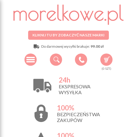
KLIKNIJ TU BY ZOBACZYĆ NASZE MARKI
Do darmowej wysyłki brakuje:
99.00 zł
(
0
SZT.)
24h
EKSPRESOWA
WYSYŁKA
100%
BEZPIECZEŃSTWA
ZAKUPÓW
100%