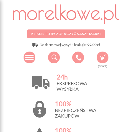
KLIKNIJ TU BY ZOBACZYĆ NASZE MARKI
Do darmowej wysyłki brakuje:
99.00 zł
(
0
SZT.)
24h
EKSPRESOWA
WYSYŁKA
100%
BEZPIECZEŃSTWA
ZAKUPÓW
100%