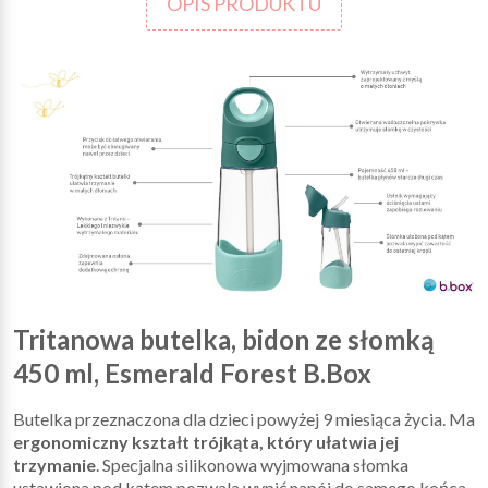
OPIS PRODUKTU
Tritanowa butelka, bidon ze słomką
450 ml, Esmerald Forest B.Box
Butelka przeznaczona dla dzieci powyżej 9 miesiąca życia. Ma
ergonomiczny
kształt trójkąta, który ułatwia jej
trzymanie
. Specjalna silikonowa wyjmowana słomka
ustawiona pod kątem pozwala wypić napój do samego końca.