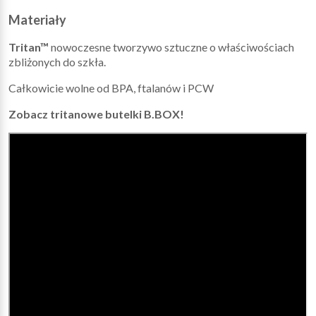
Materiały
Tritan™
nowoczesne tworzywo sztuczne o właściwościach
zbliżonych do szkła.
Całkowicie wolne od BPA, ftalanów i PCW
Zobacz tritanowe butelki B.BOX!