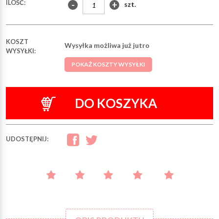
ILOŚĆ:
-
+
szt.
KOSZT
Wysyłka możliwa już jutro
WYSYŁKI:
POKAŻ KOSZTY WYSYŁKI
DO KOSZYKA
UDOSTĘPNIJ: