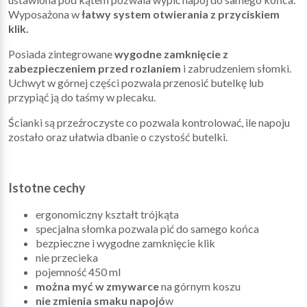
Wyposażona w
łatwy system otwierania z przyciskiem
klik.
Posiada zintegrowane
wygodne zamknięcie z
zabezpieczeniem przed rozlaniem
i zabrudzeniem słomki.
Uchwyt w górnej części pozwala przenosić butelkę lub
przypiąć ją do taśmy w plecaku.
Ścianki są przeźroczyste co pozwala kontrolować, ile napoju
zostało oraz ułatwia dbanie o czystość butelki.
Istotne cechy
ergonomiczny kształt trójkąta
specjalna słomka pozwala pić do samego końca
bezpieczne i wygodne zamknięcie klik
nie przecieka
pojemność 450 ml
można myć w zmywarce
na górnym koszu
nie zmienia smaku napojó
w