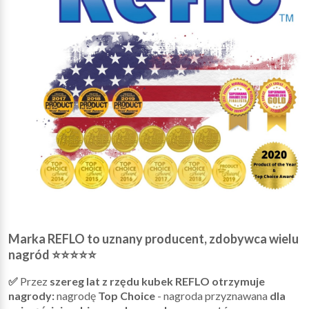
Marka REFLO to uznany producent, zdobywca wielu
nagród
⭐⭐⭐⭐⭐
✅
Przez
szereg lat z rzędu kubek REFLO otrzymuje
nagrody:
nagrodę
Top Choice
- nagroda przyznawana
dla