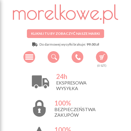
KLIKNIJ TU BY ZOBACZYĆ NASZE MARKI
Do darmowej wysyłki brakuje:
99.00 zł
(
0
SZT.)
24h
EKSPRESOWA
WYSYŁKA
100%
BEZPIECZEŃSTWA
ZAKUPÓW
100%