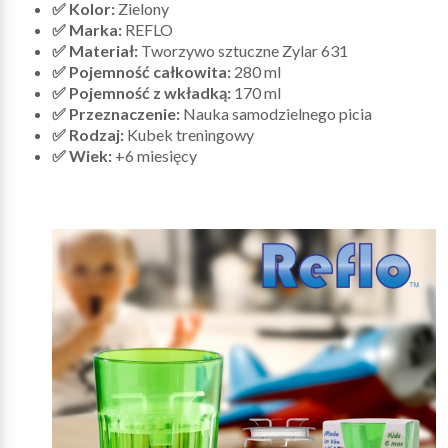
✅ Kolor:
Zielony
✅ Marka:
REFLO
✅ Materiał:
Tworzywo sztuczne Zylar 631
✅ Pojemność całkowita:
280 ml
✅ Pojemność z wkładką:
170 ml
✅ Przeznaczenie:
Nauka samodzielnego picia
✅ Rodzaj:
Kubek treningowy
✅ Wiek:
+6 miesięcy