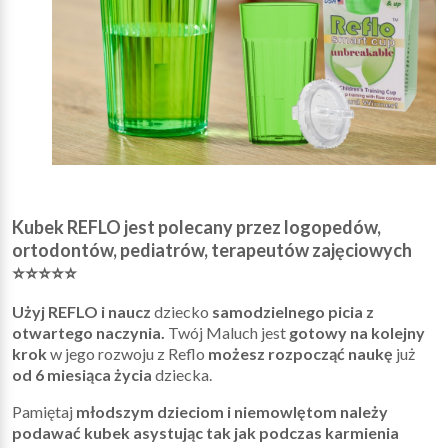
Kubek REFLO jest polecany przez logopedów,
ortodontów, pediatrów, terapeutów zajęciowych
⭐⭐⭐⭐⭐
Użyj REFLO i naucz
dziecko
samodzielnego picia z
otwartego naczynia.
Twój Maluch jest
gotowy na kolejny
krok
w jego rozwoju z Reflo
możesz rozpocząć naukę
już
od 6 miesiąca życia
dziecka.
Pamiętaj
młodszym dzieciom i niemowlętom należy
podawać kubek asystując tak jak podczas karmienia