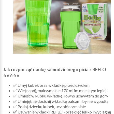
Jak rozpocząć naukę samodzielnego picia z REFLO
⭐⭐⭐⭐⭐
✅ Umyj kubek oraz wkładkę przed użyciem
✅ Wlej napój, maksymalnie 170 ml im mniej tym lepiej
✅ Umieść w kubku wkładkę, równo uchwytem do góry
✅ Umiejętnie dociśnij wkładkę palcami by nie wypadła
✅ Podaj dziecku kubek, ucz pić normalnie
✅
Usuwanie wkładki REFLO - przekręć lekko i wyciągnij