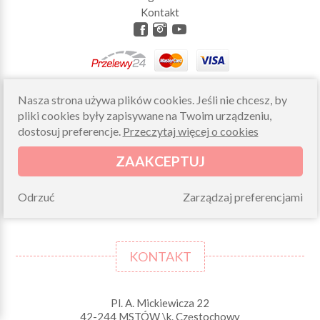
Kontakt
Nasza strona używa plików cookies. Jeśli nie chcesz, by
pliki cookies były zapisywane na Twoim urządzeniu,
ZAMÓWIENIA
dostosuj preferencje.
Przeczytaj więcej o cookies
ZAAKCEPTUJ
Pytania i odpowiedzi
Zwroty i reklamacje
Odrzuć
Zarządzaj preferencjami
Składanie zamówień
KONTAKT
Pl. A. Mickiewicza 22
42-244 MSTÓW \k. Częstochowy