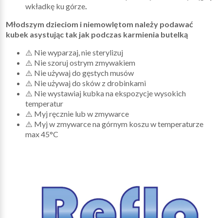
wkładkę ku górze
.
Młodszym dzieciom i niemowlętom należy podawać
kubek asystując tak jak podczas karmienia butelką
⚠️ Nie wyparzaj, nie sterylizuj
⚠️ Nie szoruj ostrym zmywakiem
⚠️ Nie używaj do gęstych musów
⚠️ Nie używaj do sków z drobinkami
⚠️ Nie wystawiaj kubka na ekspozycje wysokich
temperatur
⚠️ Myj ręcznie lub w zmywarce
⚠️ Myj w zmywarce na górnym koszu w temperaturze
max
45°C