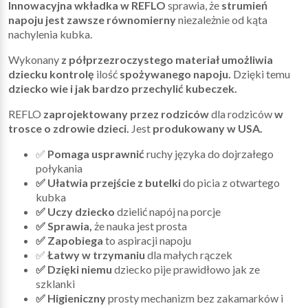
Innowacyjna wkładka w REFLO
sprawia, że
strumień
napoju jest zawsze równomierny
niezależnie od kąta
nachylenia kubka.
Wykonany
z półprzezroczystego materiał umożliwia
dziecku kontrolę
ilość
spożywanego napoju.
Dzięki temu
dziecko wie i jak bardzo przechylić kubeczek.
REFLO
zaprojektowany przez rodziców
dla rodziców
w
trosce o zdrowie dzieci.
Jest
produkowany w USA.
✅
Pomaga usprawnić
ruchy języka do dojrzałego
połykania
✅ Ułatwia przejście z butelki
do picia z otwartego
kubka
✅ Uczy dziecko
dzielić napój na porcje
✅ Sprawia,
że nauka jest prosta
✅ Zapobiega
to aspiracji napoju
✅
Łatwy w trzymaniu
dla małych rączek
✅ Dzięki niemu
dziecko pije prawidłowo jak ze
szklanki
✅ Higieniczny
prosty mechanizm bez zakamarków i