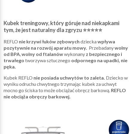
Kubek treningowy, który góruje nad niekapkami
tym, że jest naturalny dla zgryzu
⭐⭐⭐⭐⭐
REFLO
nie krzywi łuków zębowych
dziecka
wpływa
pozytywnie na rozwój aparatu mowy.
Przebadany
wolny
od BPA
,
w
olny od ftalanów
wykonany
z bezpiecznego i
trwałego
tworzywa sztucznego
odpornego na upadki, nie
pęka.
Kubek REFLO
nie posiada uchwytów to zaleta.
Dziecko w
wyniku odruchu chwytnego trzymając kubek za uchwyt
mocno go ściska to może obciążać obręcz barkową.
REFLO
nie obciąża obręczy barkowej.