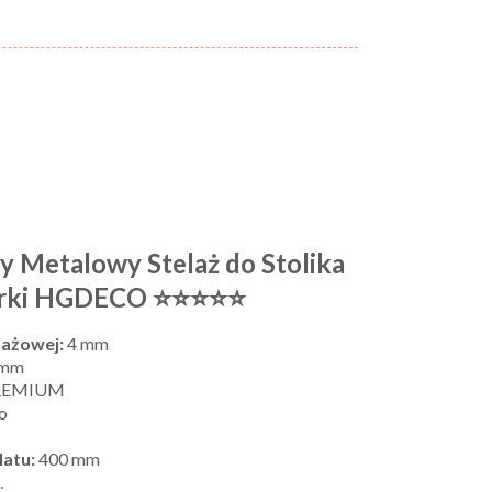
 Metalowy Stelaż do Stolika
rki HGDECO ⭐⭐⭐⭐⭐
ażowej:
4 mm
 mm
PREMIUM
o
latu:
400 mm
.