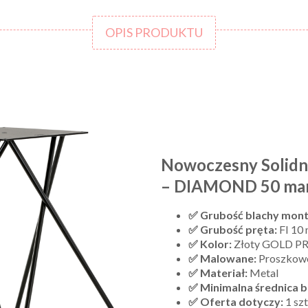
OPIS PRODUKTU
Nowoczesny Solidny
– DIAMOND 50 ma
✅ Grubość blachy mont
✅ Grubość pręta:
FI 10
✅ Kolor:
Złoty GOLD 
✅ Malowane:
Proszkow
✅ Materiał:
Metal
✅ Minimalna średnica b
✅ Oferta dotyczy:
1 szt