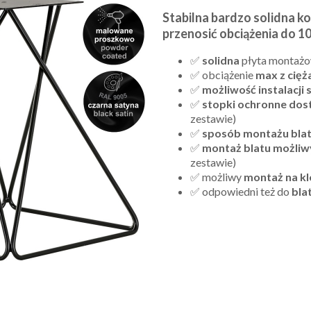
Stabilna bardzo solidna k
przenosić obciążenia do
✅
solidna
płyta montaż
✅ obciążenie
max z cięż
✅
możliwość instalacji
✅
stopki ochronne dos
zestawie)
✅
sposób montażu bla
✅
montaż blatu możliw
zestawie)
✅ możliwy
montaż na kl
✅ odpowiedni też do
bla