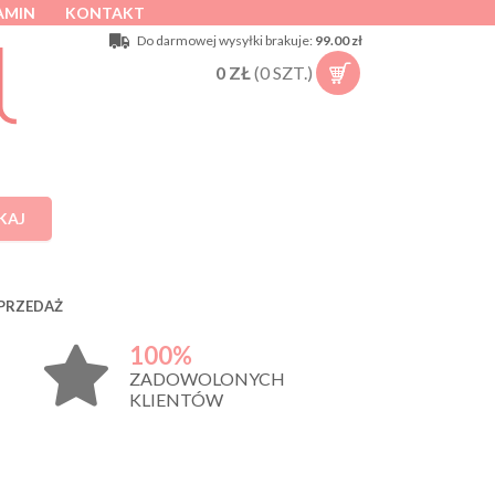
AMIN
KONTAKT
Do darmowej wysyłki brakuje:
99.00 zł
0
ZŁ
(
0
SZT.)
KAJ
PRZEDAŻ
100%
ZADOWOLONYCH
KLIENTÓW