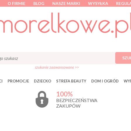
O FIRMIE
BLOG
NASZE MARKI
WYSYŁKA
REGUL
SZU
szukanie zaawansowane >>
I
PROMOCJE
DZIECKO
STREFA BEAUTY
DOM I OGRÓD
WY
100%
BEZPIECZEŃSTWA
ZAKUPÓW