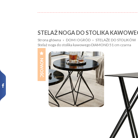
STELAŻ NOGA DO STOLIKA KAWOWE
Nazwa:
Płeć
Strona główna
›
DOM I OGRÓD
›
STELAŻE DO STOLIKÓW
Stelaż noga do stolika kawowego DIAMOND 51 cm czarna
Wiek
Kolor
dziecka:
Wzór
Rozmiar:
Nowości,
promocje: