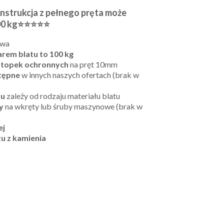
onstrukcja z pełnego pręta może
 100 kg⭐⭐⭐⭐⭐
owa
arem blatu to 100 kg
 stopek ochronnych
na pręt 10mm
tępne
w innych naszych ofertach (brak w
tu
zależy od rodzaju materiału blatu
y
na wkręty lub śruby maszynowe (brak w
ej
tu z kamienia