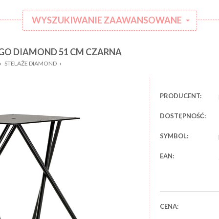
WYSZUKIWANIE ZAAWANSOWANE
GO DIAMOND 51 CM CZARNA
:
Kategoria:
›
STELAŻE DIAMOND
›
Rodzaj
:
ubranka:
:
Marka:
PRODUCENT:
DOSTĘPNOŚĆ:
SYMBOL:
EAN:
CENA: