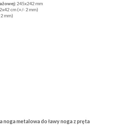
ażowej:
245x242 mm
2x42 cm (+/- 2 mm)
 2 mm)
ka noga metalowa do ławy noga z pręta