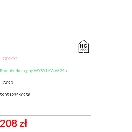
Cena:
od:
do:
WYCZYŚĆ FILTRY
ZNAJDŹ
HGDECO
Produkt dostępny WYSYŁKA W 24h
HG090
5905123560958
208 zł