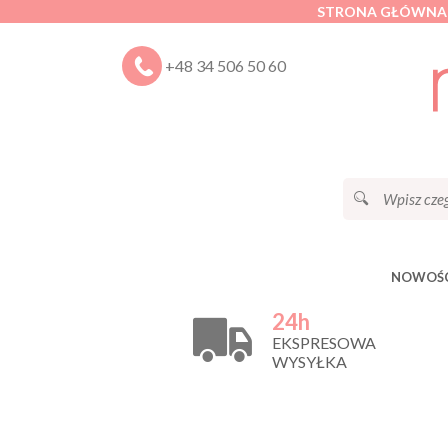
STRONA GŁÓWNA
+48 34 506 50 60
NOWOŚC
24h
EKSPRESOWA
WYSYŁKA