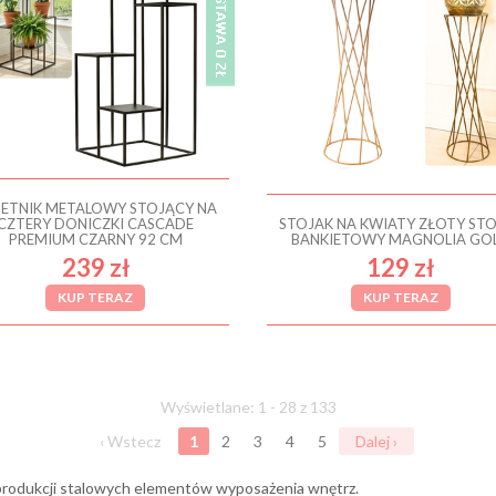
ETNIK METALOWY STOJĄCY NA
CZTERY DONICZKI CASCADE
STOJAK NA KWIATY ZŁOTY ST
PREMIUM CZARNY 92 CM
BANKIETOWY MAGNOLIA GO
239 zł
129 zł
KUP TERAZ
KUP TERAZ
Wyświetlane: 1 - 28 z 133
‹ Wstecz
1
2
3
4
5
Dalej ›
i produkcji stalowych elementów wyposażenia wnętrz.