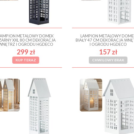
LAMPION METALOWY DOMEK
LAMPION METALOWY DOME
ZARNY XXL 80 CM DEKORACJA
BIAŁY 47 CM DEKORACJA WNĘ
WNĘTRZ I OGRODU HGDECO
I OGRODU HGDECO
299 zł
157 zł
KUP TERAZ
CHWILOWY BRAK