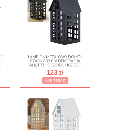
K
LAMPION METALOWY DOMEK
A
CZARNY 33 CM DEKORACJA
O
WNĘTRZ I OGRODU HGDECO
123 zł
KUP TERAZ