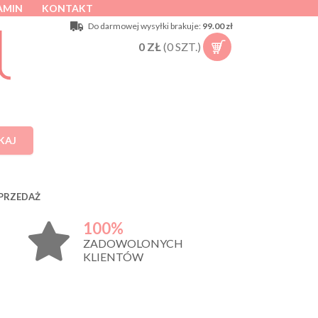
AMIN
KONTAKT
Do darmowej wysyłki brakuje:
99.00 zł
0
ZŁ
(
0
SZT.)
KAJ
PRZEDAŻ
100%
ZADOWOLONYCH
KLIENTÓW