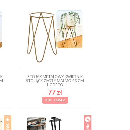
IK
STOJAK METALOWY KWIETNIK
CM
STOJĄCY ZŁOTY MALMO 43 CM
HGDECO
77 zł
KUP TERAZ