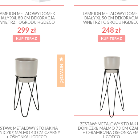
LAMPION METALOWY DOMEK
LAMPION METALOWY DOME
BIAŁY XXL 80 CM DEKORACJA
BIAŁY XL 50 CM DEKORACJ
WNĘTRZ I OGRODU HGDECO
WNĘTRZ I OGRODU HGDEC
299 zł
248 zł
KUP TERAZ
KUP TERAZ
ZESTAW: METALOWY STOJAK 
ESTAW: METALOWY STOJAK NA
DONICZKĘ MALMO 73 CM CZA
NICZKĘ MALMO 43 CM CZARNY
+ CERAMICZNA OSŁONKA EM
+ OSŁONKA HGDECO
HGDECO