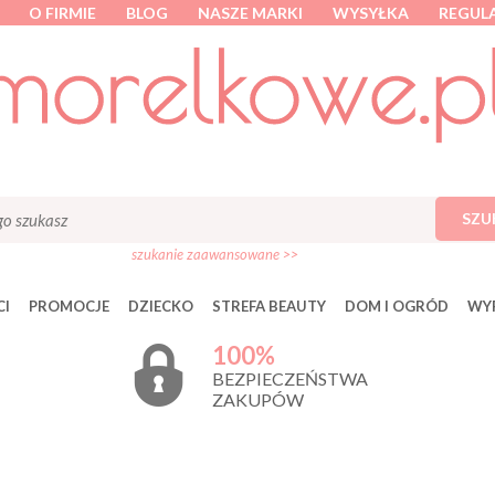
O FIRMIE
BLOG
NASZE MARKI
WYSYŁKA
REGUL
SZU
szukanie zaawansowane >>
I
PROMOCJE
DZIECKO
STREFA BEAUTY
DOM I OGRÓD
WY
100%
BEZPIECZEŃSTWA
ZAKUPÓW