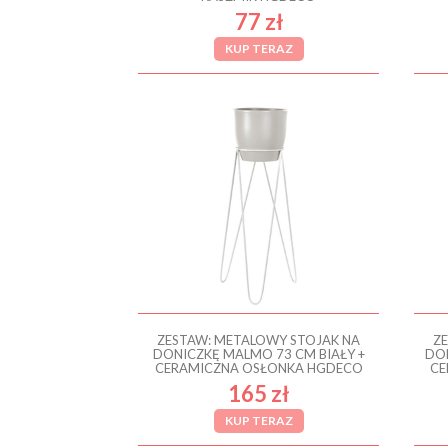
77 zł
KUP TERAZ
ZESTAW: METALOWY STOJAK NA
Z
DONICZKĘ MALMO 73 CM BIAŁY +
DO
CERAMICZNA OSŁONKA HGDECO
CE
165 zł
KUP TERAZ