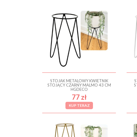
STOJAK METALOWY KWIETNIK
S
STOJĄCY CZARNY MALMO 43 CM
S
HGDECO
77 zł
KUP TERAZ