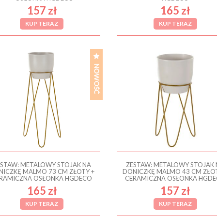
157 zł
165 zł
KUP TERAZ
KUP TERAZ
ESTAW: METALOWY STOJAK NA
ZESTAW: METALOWY STOJAK 
NICZKĘ MALMO 73 CM ZŁOTY +
DONICZKĘ MALMO 43 CM ZŁOT
RAMICZNA OSŁONKA HGDECO
CERAMICZNA OSŁONKA HGD
165 zł
157 zł
KUP TERAZ
KUP TERAZ