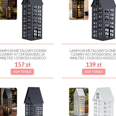
LAMPION METALOWY DOMEK
LAMPION METALOWY DOME
CZARNY 47 CM DEKORACJA
CZARNY 40 CM DEKORACJ
WNĘTRZ I OGRODU HGDECO
WNĘTRZ I OGRODU HGDEC
157 zł
139 zł
KUP TERAZ
KUP TERAZ