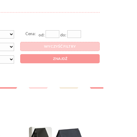
Cena:
od:
do:
WYCZYŚĆ FILTRY
ZNAJDŹ