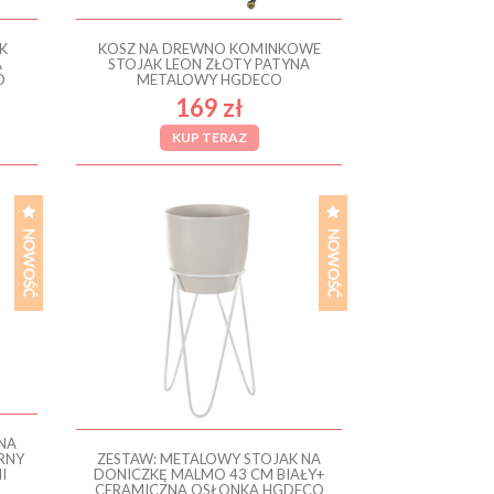
K
KOSZ NA DREWNO KOMINKOWE
A
STOJAK LEON ZŁOTY PATYNA
O
METALOWY HGDECO
169 zł
KUP TERAZ
NA
RNY
ZESTAW: METALOWY STOJAK NA
I
DONICZKĘ MALMO 43 CM BIAŁY+
CERAMICZNA OSŁONKA HGDECO