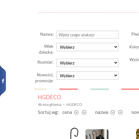
Nazwa:
Płeć
Wiek
Kolor
dziecka:
Wzór
Rozmiar:
Nowości,
promocje:
HGDECO
Strona główna
›
HGDECO
Sortuj wg:
cena
nazwa
no