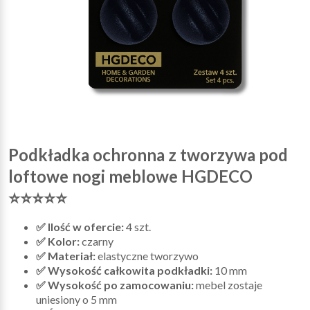
Podkładka ochronna z tworzywa pod
loftowe nogi meblowe HGDECO
⭐⭐⭐⭐⭐
✅ Ilość w ofercie:
4 szt.
✅ Kolor:
czarny
✅ Materiał:
elastyczne tworzywo
✅ Wysokość całkowita podkładki:
10 mm
✅ Wysokość po zamocowaniu:
mebel zostaje
uniesiony o 5 mm