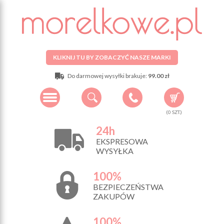
KLIKNIJ TU BY ZOBACZYĆ NASZE MARKI
Do darmowej wysyłki brakuje:
99.00 zł
(
0
SZT.)
24h
EKSPRESOWA
WYSYŁKA
100%
BEZPIECZEŃSTWA
ZAKUPÓW
100%