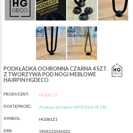
PODKŁADKA OCHRONNA CZARNA 4 SZT.
Z TWORZYWA POD NOGI MEBLOWE
HAIRPIN HGDECO
PRODUCENT:
HGDECO
DOSTĘPNOŚĆ:
Produkt dostępny WYSYŁKA W 24h
SYMBOL:
HG061Z1
EAN:
5905123561023