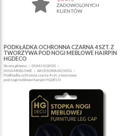
ZADOWOLONYCH
KLIENTÓW
PODKŁADKA OCHRONNA CZARNA 4 SZT. Z
TWORZYWA POD NOGI MEBLOWE HAIRPIN
HGDECO
Strona główna
›
DOM I OGRÓD
›
NOGI MEBLOWE
›
AKCESORIA DO NÓG
›
Podkładka ochronna czarna 4 szt. z tworzywa
pod nogi meblowe hairpin HGDECO