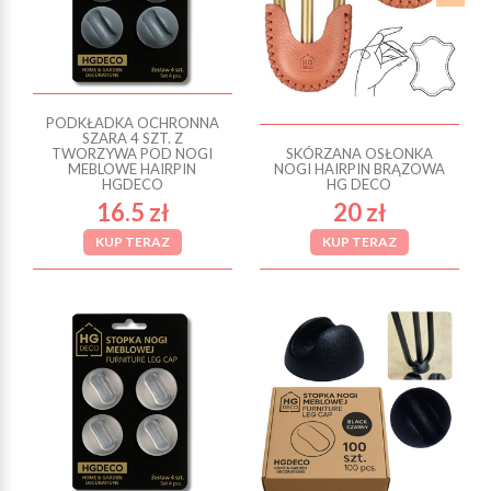
PODKŁADKA OCHRONNA
SZARA 4 SZT. Z
TWORZYWA POD NOGI
SKÓRZANA OSŁONKA
MEBLOWE HAIRPIN
NOGI HAIRPIN BRĄZOWA
HGDECO
HG DECO
16.5 zł
20 zł
KUP TERAZ
KUP TERAZ