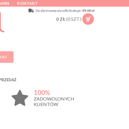
AMIN
KONTAKT
Do darmowej wysyłki brakuje:
99.00 zł
0
ZŁ
(
0
SZT.)
KAJ
PRZEDAŻ
100%
ZADOWOLONYCH
KLIENTÓW