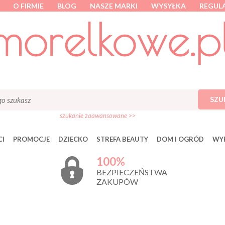
O FIRMIE
BLOG
NASZE MARKI
WYSYŁKA
REGUL
SZU
szukanie zaawansowane >>
I
PROMOCJE
DZIECKO
STREFA BEAUTY
DOM I OGRÓD
WY
100%
BEZPIECZEŃSTWA
ZAKUPÓW