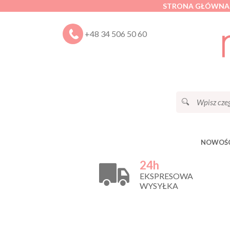
STRONA GŁÓWNA
+48 34 506 50 60
NOWOŚC
24h
EKSPRESOWA
WYSYŁKA