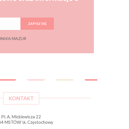
ZAPISZ SIĘ
 MONIKA MAZUR
KONTAKT
Pl. A. Mickiewicza 22
44 MSTÓW \k. Częstochowy