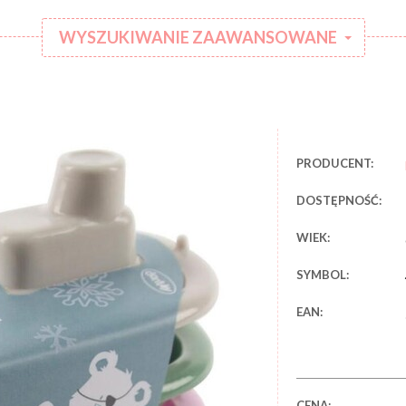
WYSZUKIWANIE ZAAWANSOWANE
:
Kategoria:
Rodzaj
:
ubranka:
PRODUCENT:
:
Marka:
DOSTĘPNOŚĆ:
WIEK:
SYMBOL:
EAN:
CENA: