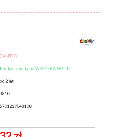
Cena:
od:
do:
WYCZYŚĆ FILTRY
DANTOY
ZNAJDŹ
Produkt dostępny WYSYŁKA W 24h
od 2 lat
4810
5701217048100
32 zł