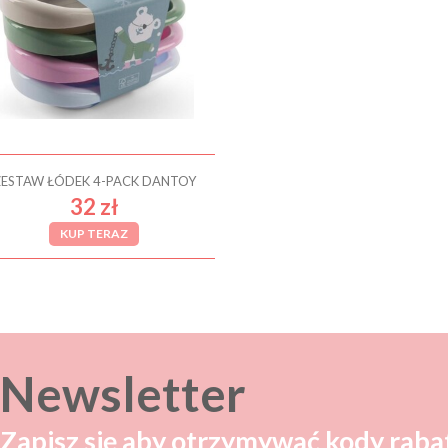
ZESTAW ŁÓDEK 4-PACK DANTOY
32 zł
KUP TERAZ
Newsletter
Zapisz się aby otrzymywać kody raba