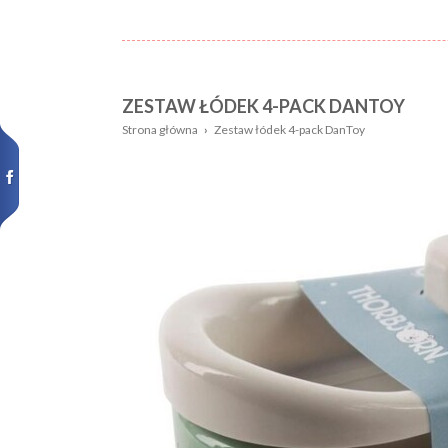
ZESTAW ŁÓDEK 4-PACK DANTOY
Nazwa:
Płeć
Strona główna
›
Zestaw łódek 4-pack DanToy
Wiek
Kolor
dziecka:
Wzór
Rozmiar:
Nowości,
promocje: