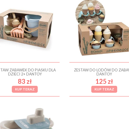
STAW ZABAWEK DO PIASKU DLA
ZESTAW DO LODÓW DO ZAB
DZIECI 2+ DANTOY
DANTOY
83 zł
125 zł
KUP TERAZ
KUP TERAZ