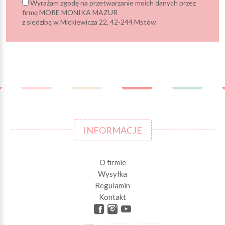
Wyrażam zgodę na przetwarzanie moich danych przez
firmę MORE MONIKA MAZUR
z siedzibą w Mickiewicza 22, 42-244 Mstów
INFORMACJE
O firmie
Wysyłka
Regulamin
Kontakt