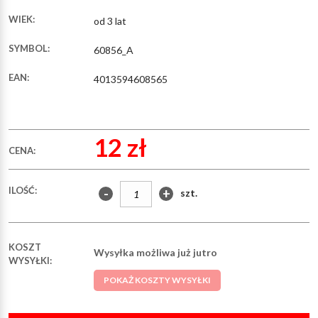
WIEK:
od 3 lat
SYMBOL:
60856_A
EAN:
4013594608565
12 zł
CENA:
ILOŚĆ:
-
+
szt.
KOSZT
Wysyłka możliwa już jutro
WYSYŁKI:
POKAŻ KOSZTY WYSYŁKI