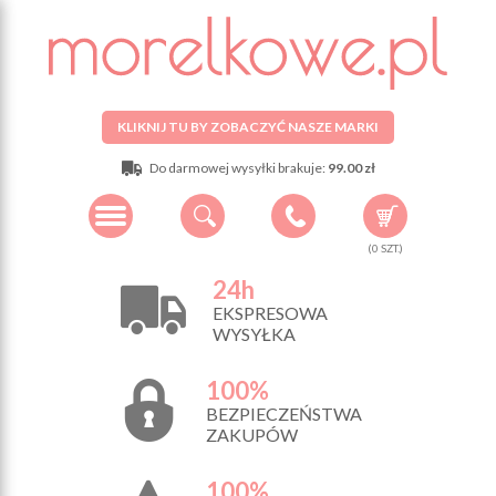
KLIKNIJ TU BY ZOBACZYĆ NASZE MARKI
Do darmowej wysyłki brakuje:
99.00 zł
(
0
SZT.)
24h
EKSPRESOWA
WYSYŁKA
100%
BEZPIECZEŃSTWA
ZAKUPÓW
100%