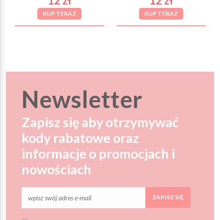
12 zł
12 zł
KUP TERAZ
KUP TERAZ
Newsletter
Zapisz się aby otrzymywać
kody rabatowe oraz
informacje o promocjach i
nowościach
ZAPISZ SIĘ