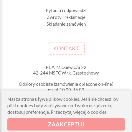
Pytania i odpowiedzi
Zwroty i reklamacje
Składanie zamówień
KONTAKT
Pl. A. Mickiewicza 22
42-244 MSTÓW \k. Częstochowy
Odbiory osobiste (zamówienia opłacone on-line)
pn-pt 10.00-16.00
sklep@morelkowe.pl
Nasza strona używa plików cookies. Jeśli nie chcesz, by
+48 34 506 50 60
pliki cookies były zapisywane na Twoim urządzeniu,
+48 34 506 50 70
dostosuj preferencje.
Przeczytaj więcej o cookies
NIP 573 262 56 01
ZAAKCEPTUJ