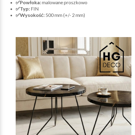
✅Powłoka:
malowane proszkowo
✅Typ:
FIN
✅Wysokość:
500 mm (+/- 2 mm)