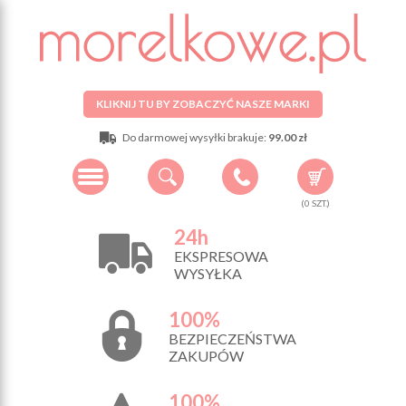
KLIKNIJ TU BY ZOBACZYĆ NASZE MARKI
Do darmowej wysyłki brakuje:
99.00 zł
(
0
SZT.)
24h
EKSPRESOWA
WYSYŁKA
100%
BEZPIECZEŃSTWA
ZAKUPÓW
100%