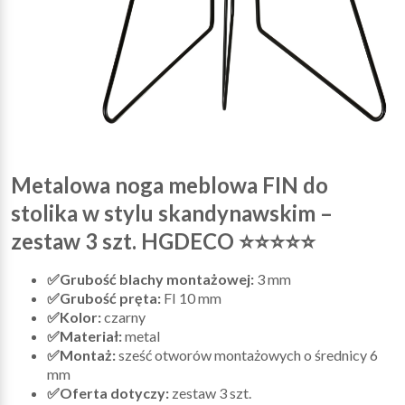
Metalowa noga meblowa FIN do
stolika w stylu skandynawskim –
zestaw 3 szt. HGDECO ⭐⭐⭐⭐⭐
✅Grubość blachy montażowej:
3 mm
✅Grubość pręta:
FI 10 mm
✅Kolor:
czarny
✅Materiał:
metal
✅Montaż:
sześć otworów montażowych o średnicy 6
mm
✅Oferta dotyczy:
zestaw 3 szt.