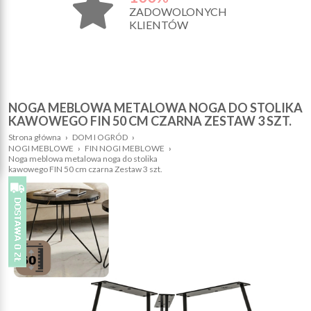
ZADOWOLONYCH
KLIENTÓW
NOGA MEBLOWA METALOWA NOGA DO STOLIKA
KAWOWEGO FIN 50 CM CZARNA ZESTAW 3 SZT.
Strona główna
›
DOM I OGRÓD
›
NOGI MEBLOWE
›
FIN NOGI MEBLOWE
›
Noga meblowa metalowa noga do stolika
kawowego FIN 50 cm czarna Zestaw 3 szt.