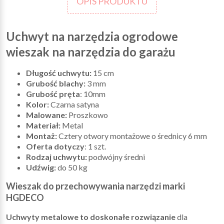
OPIS PRODUKTU
Uchwyt na narzędzia ogrodowe
wieszak na narzędzia do garażu
Długość uchwytu:
15 cm
Grubość blachy:
3 mm
Grubość pręta
: 10mm
Kolor:
Czarna satyna
Malowane:
Proszkowo
Materiał:
Metal
Montaż:
Cztery otwory montażowe o średnicy 6 mm
Oferta dotyczy
: 1 szt.
Rodzaj uchwytu:
podwójny średni
Udźwig:
do 50 kg
Wieszak do przechowywania narzędzi marki
HGDECO
Uchwyty metalowe to doskonałe rozwiązanie
dla