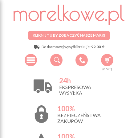
KLIKNIJ TU BY ZOBACZYĆ NASZE MARKI
Do darmowej wysyłki brakuje:
99.00 zł
(
0
SZT.)
24h
EKSPRESOWA
WYSYŁKA
100%
BEZPIECZEŃSTWA
ZAKUPÓW
100%