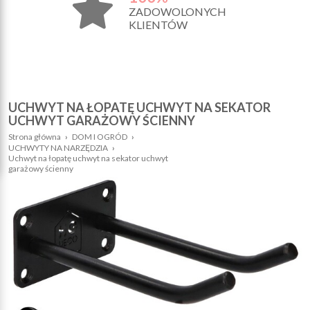
ZADOWOLONYCH
KLIENTÓW
UCHWYT NA ŁOPATĘ UCHWYT NA SEKATOR
UCHWYT GARAŻOWY ŚCIENNY
Strona główna
›
DOM I OGRÓD
›
UCHWYTY NA NARZĘDZIA
›
Uchwyt na łopatę uchwyt na sekator uchwyt
garażowy ścienny