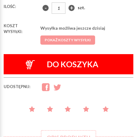
ILOŚĆ:
-
+
szt.
KOSZT
Wysyłka możliwa jeszcze dzisiaj
WYSYŁKI:
POKAŻ KOSZTY WYSYŁKI
DO KOSZYKA
UDOSTĘPNIJ: