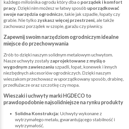
każdego miłośnika ogrodu który dba o
porządek i komfort
pracy
. Dzięki nim możesz w łatwy sposób
uporządkować
swoje narzędzia ogrodnicz
e, takie jak szpadle, łopaty czy
grabie. Nie tylko
zyskasz więcej przestrzeni,
ale także
zachowasz porządek w szopie, garażu czy piwnicy.
Zapewnij swoim narzędziom ogrodniczym idealne
miejsce do przechowywania
Zrób to dzięki naszym solidnym metalowym uchwytom.
Nasze uchwyty zostały
zaprojektowane z myślą o
wygodnym zawieszaniu
szpadli, łopat, konewek i innych
niezbędnych akcesoriów ogrodniczych. Dzięki naszym
wieszakom przechowasz w uporządkowany sposób, drabinę,
przedłużacze oraz szczotkę czy mopa.
Wieszaki i uchwyty marki HGDECO to
prawdopodobnie najsolidniejsze na rynku produkty
Solidna Konstrukcja:
Uchwyty wykonane z
wytrzymałego metalu, gwarantującego stabilność i
wytrzymałość.