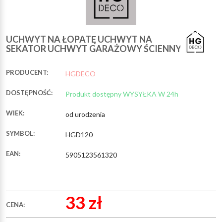
UCHWYT NA ŁOPATĘ UCHWYT NA
SEKATOR UCHWYT GARAŻOWY ŚCIENNY
PRODUCENT:
HGDECO
DOSTĘPNOŚĆ:
Produkt dostępny WYSYŁKA W 24h
WIEK:
od urodzenia
SYMBOL:
HGD120
EAN:
5905123561320
33 zł
CENA: