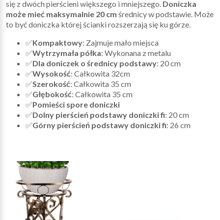
się z dwóch pierścieni większego i mniejszego.
Doniczka
może mieć maksymalnie 20 cm
średnicy w podstawie. Może
to być doniczka której ścianki rozszerzają się ku górze.
✅
Kompaktowy
: Zajmuje mało miejsca
✅
Wytrzymała półka
: Wykonana z metalu
✅
Dla doniczek o średnicy podstawy
: 20 cm
✅
Wysokość
: Całkowita 32cm
✅
Szerokość
: Całkowita 35 cm
✅
Głębokość
: Całkowita 35 cm
✅
Pomieści spore doniczki
✅
Dolny pierścień podstawy doniczki fi
: 20 cm
✅
Górny pierścień podstawy doniczki fi
: 26 cm