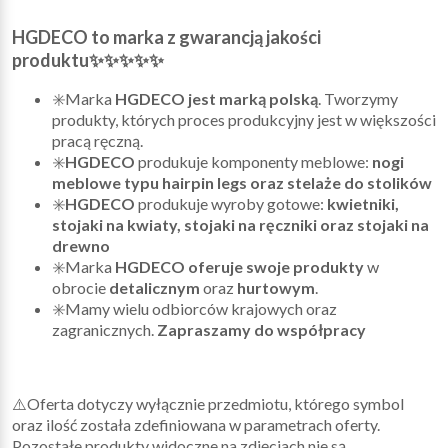
HGDECO to marka z gwarancją jakości
produktu✨✨✨✨✨
✳️Marka
HGDECO jest marką polską
. Tworzymy
produkty, których proces produkcyjny jest w większości
pracą ręczną.
✳️
HGDECO
produkuje komponenty meblowe:
nogi
meblowe typu hairpin legs oraz stelaże do stolików
✳️
HGDECO
produkuje wyroby gotowe:
kwietniki,
stojaki na kwiaty, stojaki na ręczniki oraz stojaki na
drewno
✳️Marka
HGDECO oferuje swoje produkty
w
obrocie
detalicznym
oraz
hurtowym
.
✳️Mamy wielu odbiorców krajowych oraz
zagranicznych.
Zapraszamy do współpracy
⚠️Oferta dotyczy wyłącznie przedmiotu, którego symbol
oraz ilość została zdefiniowana w parametrach oferty.
Pozostałe produkty widoczne na zdjęciach nie są