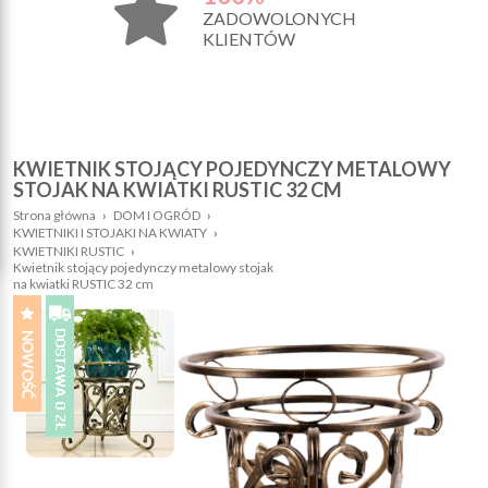
ZADOWOLONYCH
KLIENTÓW
KWIETNIK STOJĄCY POJEDYNCZY METALOWY
STOJAK NA KWIATKI RUSTIC 32 CM
Strona główna
›
DOM I OGRÓD
›
KWIETNIKI I STOJAKI NA KWIATY
›
KWIETNIKI RUSTIC
›
Kwietnik stojący pojedynczy metalowy stojak
na kwiatki RUSTIC 32 cm