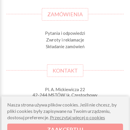
ZAMÓWIENIA
Pytania i odpowiedzi
Zwroty i reklamacje
Składanie zamówień
KONTAKT
Pl. A. Mickiewicza 22
42-244 MSTÓW \k. Częstochowy
Nasza strona używa plików cookies. Jeśli nie chcesz, by
Odbiory osobiste (zamówienia opłacone on-line)
pliki cookies były zapisywane na Twoim urządzeniu,
pn-pt 10.00-16.00
dostosuj preferencje.
Przeczytaj więcej o cookies
sklep@morelkowe.pl
+48 34 506 50 60
ZAAKCEPTUJ