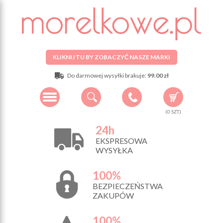
KLIKNIJ TU BY ZOBACZYĆ NASZE MARKI
Do darmowej wysyłki brakuje:
99.00 zł
(
0
SZT.)
24h
EKSPRESOWA
WYSYŁKA
100%
BEZPIECZEŃSTWA
ZAKUPÓW
100%