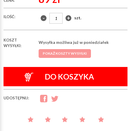
CENA:
ILOŚĆ:
-
+
szt.
KOSZT
Wysyłka możliwa już w poniedziałek
WYSYŁKI:
POKAŻ KOSZTY WYSYŁKI
DO KOSZYKA
UDOSTĘPNIJ: