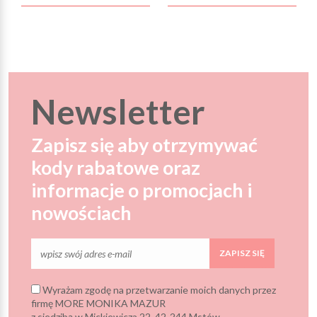
Newsletter
Zapisz się aby otrzymywać
kody rabatowe oraz
informacje o promocjach i
nowościach
ZAPISZ SIĘ
Wyrażam zgodę na przetwarzanie moich danych przez
firmę MORE MONIKA MAZUR
z siedzibą w Mickiewicza 22, 42-244 Mstów