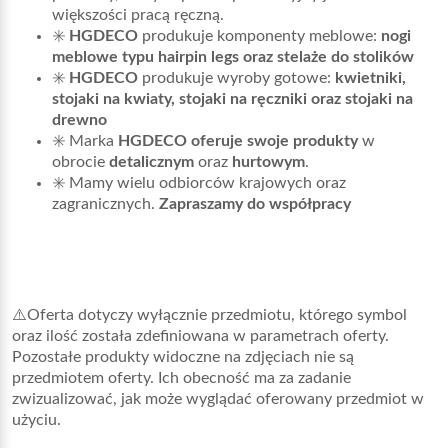
większości pracą ręczną.
✳️
HGDECO
produkuje komponenty meblowe:
nogi
meblowe typu hairpin legs oraz stelaże do stolików
✳️
HGDECO
produkuje wyroby gotowe:
kwietniki,
stojaki na kwiaty, stojaki na ręczniki oraz stojaki na
drewno
✳️ Marka
HGDECO oferuje swoje produkty
w
obrocie
detalicznym
oraz
hurtowym
.
✳️ Mamy wielu odbiorców krajowych oraz
zagranicznych.
Zapraszamy do współpracy
⚠️Oferta dotyczy wyłącznie przedmiotu, którego symbol
oraz ilość została zdefiniowana w parametrach oferty.
Pozostałe produkty widoczne na zdjęciach nie są
przedmiotem oferty. Ich obecność ma za zadanie
zwizualizować, jak może wyglądać oferowany przedmiot w
użyciu.