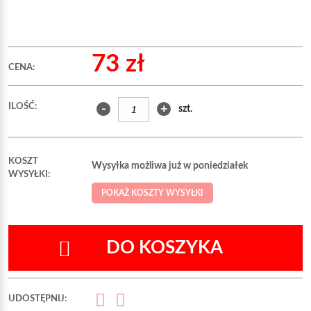
73 zł
CENA:
ILOŚĆ:
-
+
szt.
KOSZT
Wysyłka możliwa już w poniedziałek
WYSYŁKI:
POKAŻ KOSZTY WYSYŁKI
DO KOSZYKA
UDOSTĘPNIJ: