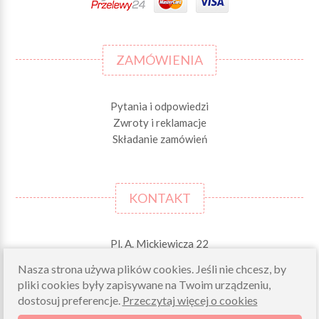
ZAMÓWIENIA
Pytania i odpowiedzi
Zwroty i reklamacje
Składanie zamówień
KONTAKT
Pl. A. Mickiewicza 22
42-244 MSTÓW \k. Częstochowy
Nasza strona używa plików cookies. Jeśli nie chcesz, by
pliki cookies były zapisywane na Twoim urządzeniu,
Odbiory osobiste (zamówienia opłacone on-line)
pn-pt 10.00-16.00
dostosuj preferencje.
Przeczytaj więcej o cookies
sklep@morelkowe.pl