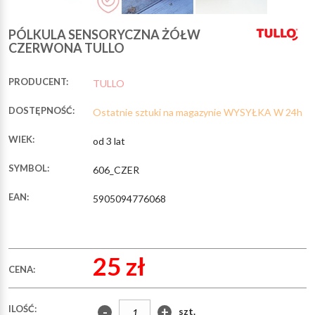
PÓLKULA SENSORYCZNA ŻÓŁW
CZERWONA TULLO
PRODUCENT:
TULLO
DOSTĘPNOŚĆ:
Ostatnie sztuki na magazynie WYSYŁKA W 24h
WIEK:
od 3 lat
SYMBOL:
606_CZER
EAN:
5905094776068
25 zł
CENA:
ILOŚĆ:
-
+
szt.