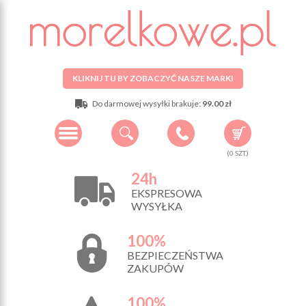
KLIKNIJ TU BY ZOBACZYĆ NASZE MARKI
Do darmowej wysyłki brakuje:
99.00 zł
(
0
SZT.)
24h
EKSPRESOWA
WYSYŁKA
100%
BEZPIECZEŃSTWA
ZAKUPÓW
100%