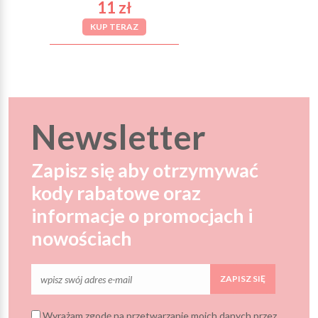
11 zł
KUP TERAZ
Newsletter
Zapisz się aby otrzymywać
kody rabatowe oraz
informacje o promocjach i
nowościach
ZAPISZ SIĘ
Wyrażam zgodę na przetwarzanie moich danych przez