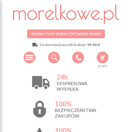
KLIKNIJ TU BY ZOBACZYĆ NASZE MARKI
Do darmowej wysyłki brakuje:
99.00 zł
(
0
SZT.)
24h
EKSPRESOWA
WYSYŁKA
100%
BEZPIECZEŃSTWA
ZAKUPÓW
100%