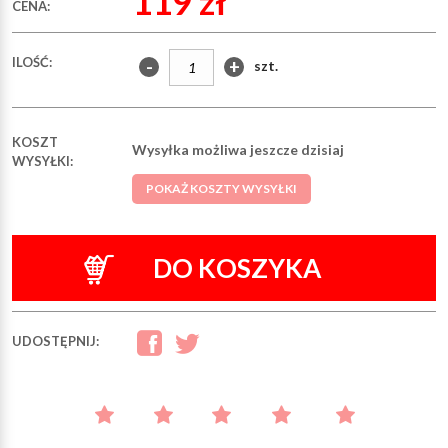
119 zł
CENA:
ILOŚĆ:
-
+
szt.
KOSZT
Wysyłka możliwa jeszcze dzisiaj
WYSYŁKI:
POKAŻ KOSZTY WYSYŁKI
DO KOSZYKA
UDOSTĘPNIJ: