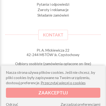
Pytania i odpowiedzi
Zwroty i reklamacje
Składanie zamówień
KONTAKT
Pl. A. Mickiewicza 22
42-244 MSTÓW \k. Częstochowy
Odbiory osobiste (zamówienia opłacone on-line)
pn-pt 10.00-16.00
Nasza strona używa plików cookies. Jeśli nie chcesz, by
sklep@morelkowe.pl
pliki cookies były zapisywane na Twoim urządzeniu,
+48 34 506 50 60
dostosuj preferencje.
Przeczytaj więcej o cookies
+48 34 506 50 70
ZAAKCEPTUJ
NIP 573 262 56 01
Odrzuć
Zarządzaj preferencjami