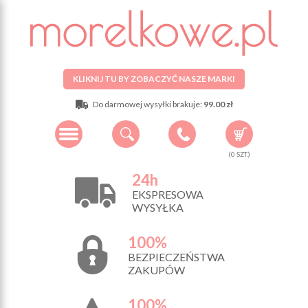
KLIKNIJ TU BY ZOBACZYĆ NASZE MARKI
Do darmowej wysyłki brakuje:
99.00 zł
(
0
SZT.)
24h
EKSPRESOWA
WYSYŁKA
100%
BEZPIECZEŃSTWA
ZAKUPÓW
100%