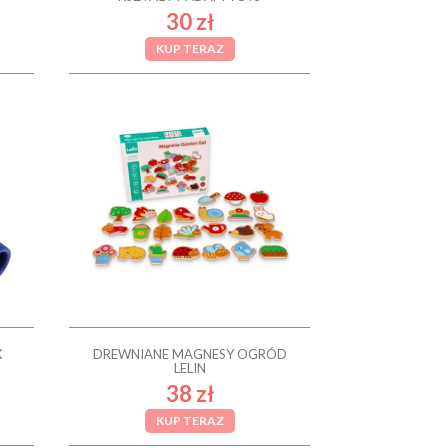
30 zł
KUP TERAZ
X
DREWNIANE MAGNESY OGRÓD
LELIN
38 zł
KUP TERAZ