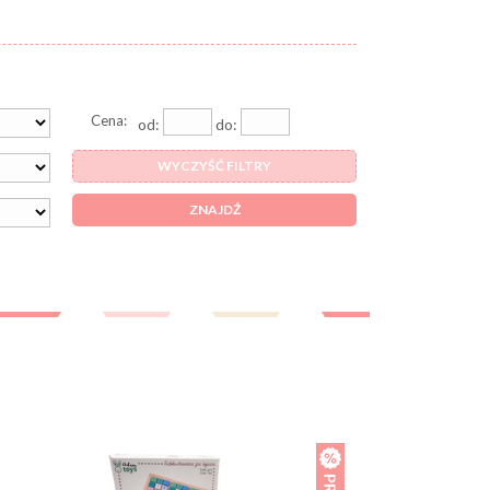
Cena:
od:
do:
WYCZYŚĆ FILTRY
ZNAJDŹ