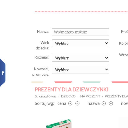
Nazwa:
Płeć
Wiek
Kolor
dziecka:
Wzór
Rozmiar:
Nowości,
promocje:
PREZENTY DLA DZIEWCZYNKI
Strona główna
›
DZIECKO
›
NA PREZENT
›
PREZENTY DL
Sortuj wg:
cena
nazwa
no