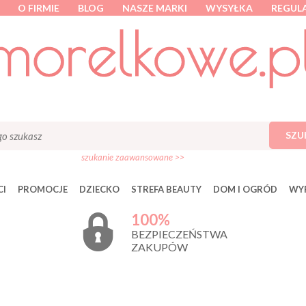
O FIRMIE
BLOG
NASZE MARKI
WYSYŁKA
REGUL
SZU
szukanie zaawansowane >>
I
PROMOCJE
DZIECKO
STREFA BEAUTY
DOM I OGRÓD
WY
100%
BEZPIECZEŃSTWA
ZAKUPÓW