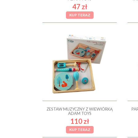
47 zł
KUP TERAZ
ZESTAW MUZYCZNY Z WIEWIÓRKĄ
PA
ADAM TOYS
110 zł
KUP TERAZ