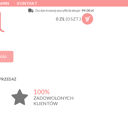
AMIN
KONTAKT
Do darmowej wysyłki brakuje:
99.00 zł
0
ZŁ
(
0
SZT.)
KAJ
PRZEDAŻ
100%
ZADOWOLONYCH
KLIENTÓW