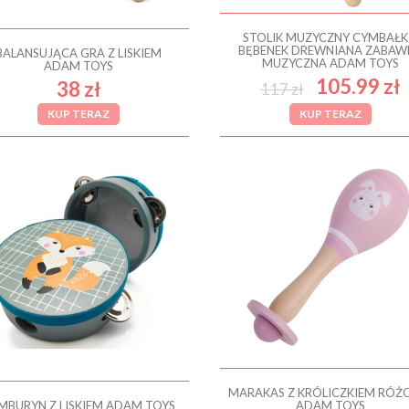
STOLIK MUZYCZNY CYMBAŁKI
BĘBENEK DREWNIANA ZABAW
BALANSUJĄCA GRA Z LISKIEM
MUZYCZNA ADAM TOYS
ADAM TOYS
105.99 zł
38 zł
117 zł
KUP TERAZ
KUP TERAZ
MARAKAS Z KRÓLICZKIEM RÓ
MBURYN Z LISKIEM ADAM TOYS
ADAM TOYS