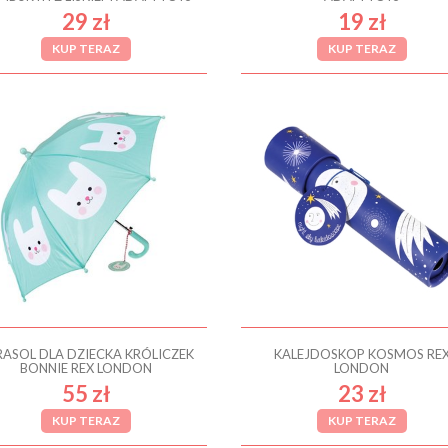
29 zł
19 zł
KUP TERAZ
KUP TERAZ
RASOL DLA DZIECKA KRÓLICZEK
KALEJDOSKOP KOSMOS RE
BONNIE REX LONDON
LONDON
55 zł
23 zł
KUP TERAZ
KUP TERAZ