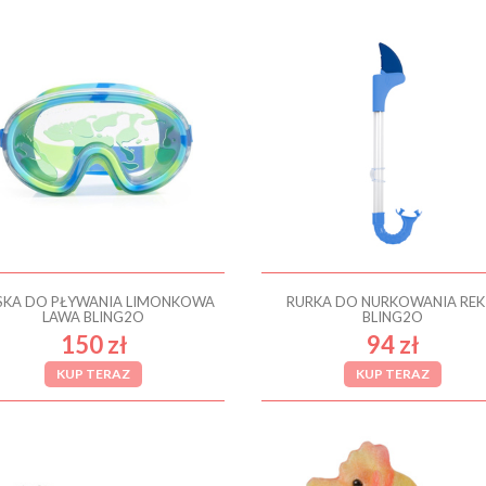
KA DO PŁYWANIA LIMONKOWA
RURKA DO NURKOWANIA REK
LAWA BLING2O
BLING2O
150 zł
94 zł
KUP TERAZ
KUP TERAZ