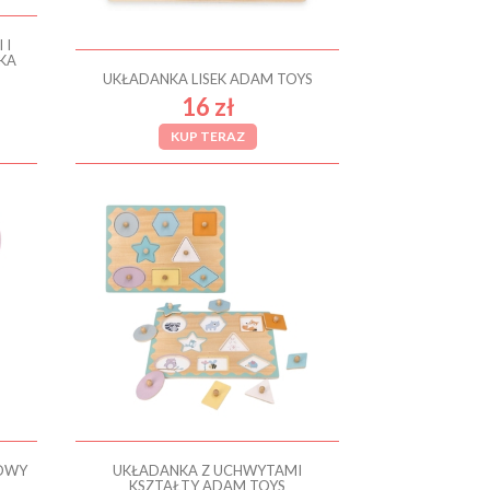
 I
KA
UKŁADANKA LISEK ADAM TOYS
16 zł
KUP TERAZ
ŻOWY
UKŁADANKA Z UCHWYTAMI
KSZTAŁTY ADAM TOYS