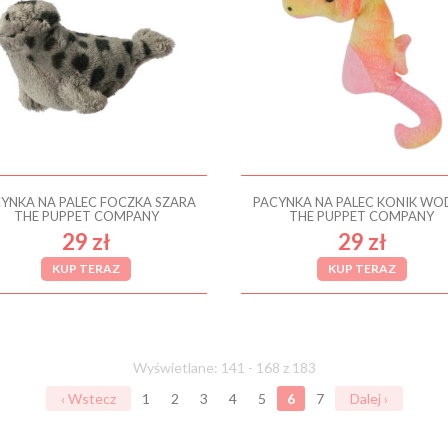
YNKA NA PALEC FOCZKA SZARA
PACYNKA NA PALEC KONIK WO
THE PUPPET COMPANY
THE PUPPET COMPANY
29 zł
29 zł
KUP TERAZ
KUP TERAZ
Wyświetlane: 141 - 168 z 183
‹ Wstecz
1
2
3
4
5
6
7
Dalej ›