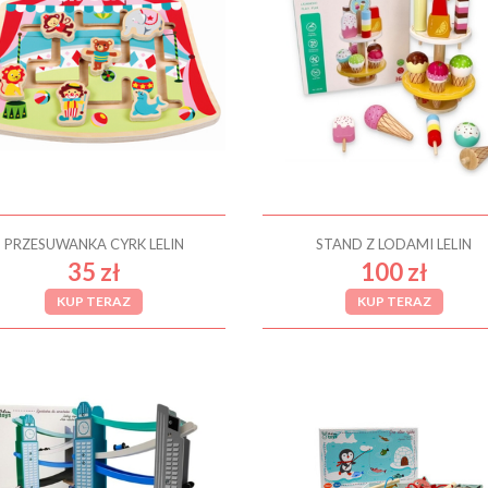
PRZESUWANKA CYRK LELIN
STAND Z LODAMI LELIN
35 zł
100 zł
KUP TERAZ
KUP TERAZ