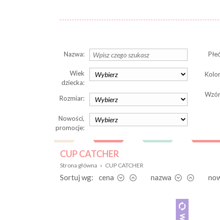
Nazwa:
Płeć
Wiek
Kolor
dziecka:
Wzór
Rozmiar:
Nowości,
promocje:
CUP CATCHER
Strona główna
›
CUP CATCHER
Sortuj wg:
cena
nazwa
no