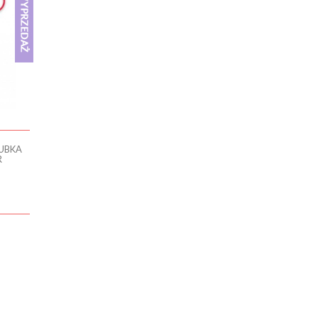
UBKA
R