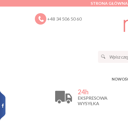
STRONA GŁÓWNA
+48 34 506 50 60
NOWOŚC
24h
EKSPRESOWA
WYSYŁKA