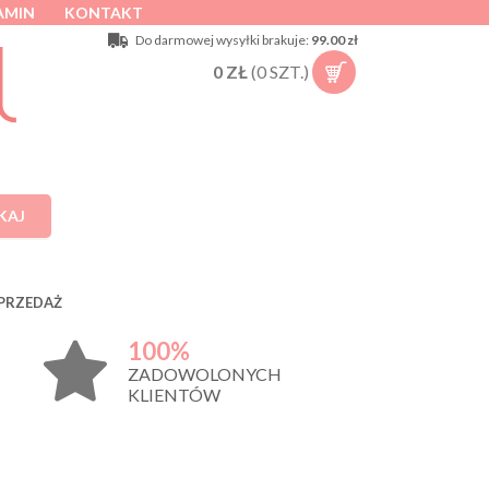
AMIN
KONTAKT
Do darmowej wysyłki brakuje:
99.00 zł
0
ZŁ
(
0
SZT.)
KAJ
PRZEDAŻ
100%
ZADOWOLONYCH
KLIENTÓW