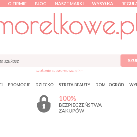
O FIRMIE
BLOG
NASZE MARKI
WYSYŁKA
REGUL
SZU
szukanie zaawansowane >>
I
PROMOCJE
DZIECKO
STREFA BEAUTY
DOM I OGRÓD
WY
100%
BEZPIECZEŃSTWA
ZAKUPÓW