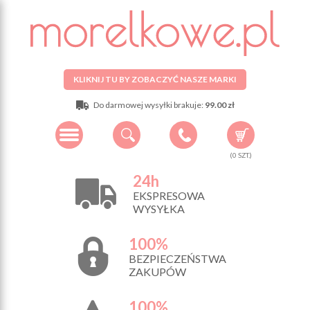
KLIKNIJ TU BY ZOBACZYĆ NASZE MARKI
Do darmowej wysyłki brakuje:
99.00 zł
(
0
SZT.)
24h
EKSPRESOWA
WYSYŁKA
100%
BEZPIECZEŃSTWA
ZAKUPÓW
100%