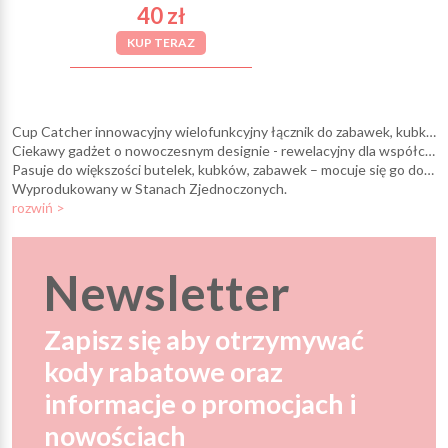
40 zł
KUP TERAZ
Cup Catcher innowacyjny wielofunkcyjny łącznik do zabawek, kubków i innych akcesoriów dziecięcych.
Ciekawy gadżet o nowoczesnym designie - rewelacyjny dla współczesnych rodziców.
Pasuje do większości butelek, kubków, zabawek – mocuje się go do wózków, fotelików, krzesełek itp.
Wyprodukowany w Stanach Zjednoczonych.
rozwiń >
Newsletter
Zapisz się aby otrzymywać
kody rabatowe oraz
informacje o promocjach i
nowościach