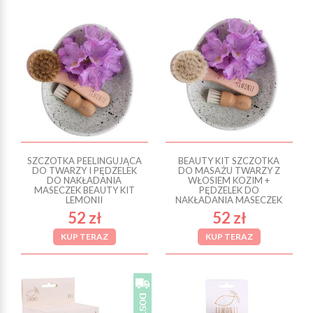
SZCZOTKA PEELINGUJĄCA
BEAUTY KIT SZCZOTKA
DO TWARZY I PĘDZELEK
DO MASAŻU TWARZY Z
DO NAKŁADANIA
WŁOSIEM KOZIM +
MASECZEK BEAUTY KIT
PĘDZELEK DO
LEMONII
NAKŁADANIA MASECZEK
52 zł
52 zł
KUP TERAZ
KUP TERAZ