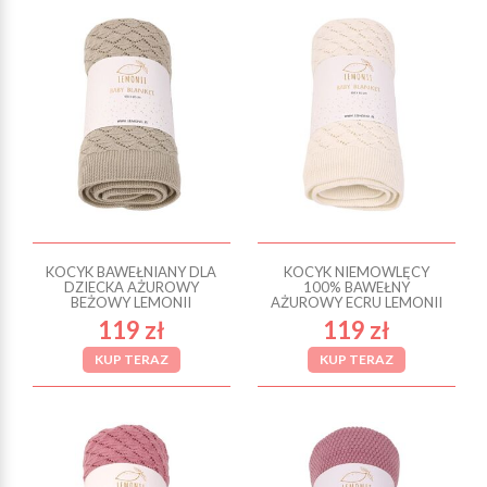
KOCYK BAWEŁNIANY DLA
KOCYK NIEMOWLĘCY
DZIECKA AŻUROWY
100% BAWEŁNY
BEŻOWY LEMONII
AŻUROWY ECRU LEMONII
119 zł
119 zł
KUP TERAZ
KUP TERAZ