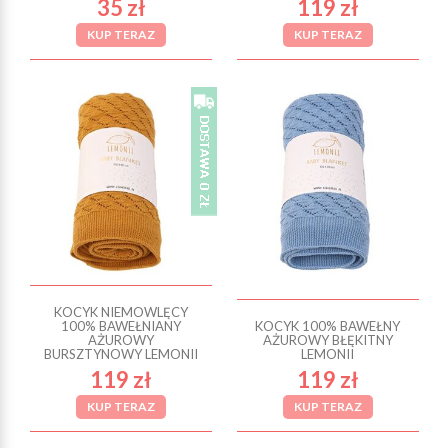
35 zł
119 zł
KUP TERAZ
KUP TERAZ
KOCYK NIEMOWLĘCY
100% BAWEŁNIANY
KOCYK 100% BAWEŁNY
AŻUROWY
AŻUROWY BŁĘKITNY
BURSZTYNOWY LEMONII
LEMONII
119 zł
119 zł
KUP TERAZ
KUP TERAZ