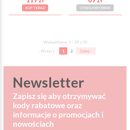
KUP TERAZ
CHWILOWY BRAK
Wyświetlane: 1 - 28 z 30
‹ Wstecz
1
2
Dalej ›
Newsletter
Zapisz się aby otrzymywać
kody rabatowe oraz
informacje o promocjach i
nowościach