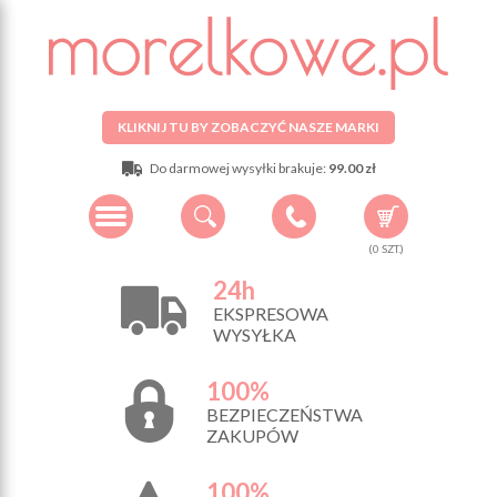
KLIKNIJ TU BY ZOBACZYĆ NASZE MARKI
Do darmowej wysyłki brakuje:
99.00 zł
(
0
SZT.)
24h
EKSPRESOWA
WYSYŁKA
100%
BEZPIECZEŃSTWA
ZAKUPÓW
100%