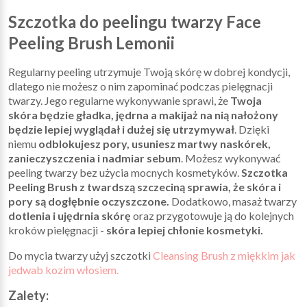
Szczotka do peelingu twarzy Face
Peeling Brush Lemonii
Regularny peeling utrzymuje Twoją skórę w dobrej kondycji,
dlatego nie możesz o nim zapominać podczas pielęgnacji
twarzy. Jego regularne wykonywanie sprawi, że
Twoja
skóra będzie gładka, jędrna a makijaż na nią nałożony
będzie lepiej wyglądał i dużej się utrzymywał
. Dzięki
niemu
odblokujesz pory, usuniesz martwy naskórek,
zanieczyszczenia i nadmiar sebum
. Możesz wykonywać
peeling twarzy bez użycia mocnych kosmetyków.
Szczotka
Peeling Brush z twardszą szczeciną sprawia, że skóra i
pory są dogłębnie oczyszczone.
Dodatkowo, masaż twarzy
dotlenia i ujędrnia skórę
oraz przygotowuje ją do kolejnych
kroków pielęgnacji -
skóra lepiej chłonie kosmetyki.
Do mycia twarzy użyj szczotki
Cleansing Brush z miękkim jak
jedwab kozim włosiem.
Zalety: