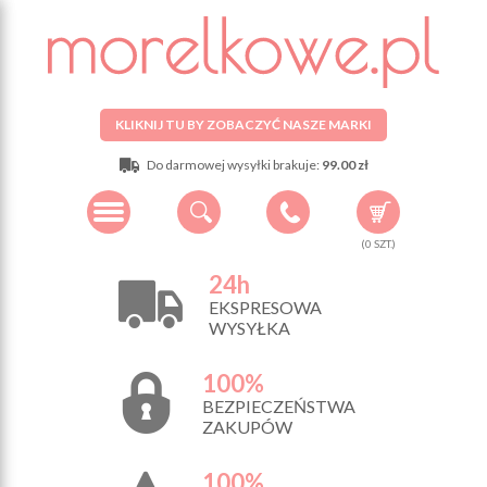
KLIKNIJ TU BY ZOBACZYĆ NASZE MARKI
Do darmowej wysyłki brakuje:
99.00 zł
(
0
SZT.)
24h
EKSPRESOWA
WYSYŁKA
100%
BEZPIECZEŃSTWA
ZAKUPÓW
100%