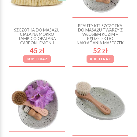
BEAUTY KIT SZCZOTKA
SZCZOTKA DO MASAŻU
DO MASAŻU TWARZY Z
CIAŁA NA MOKRO
WŁOSIEM KOZIM +
TAMPICO OPALANA
PĘDZELEK DO
CARBON LEMONII
NAKŁADANIA MASECZEK
45 zł
52 zł
KUP TERAZ
KUP TERAZ