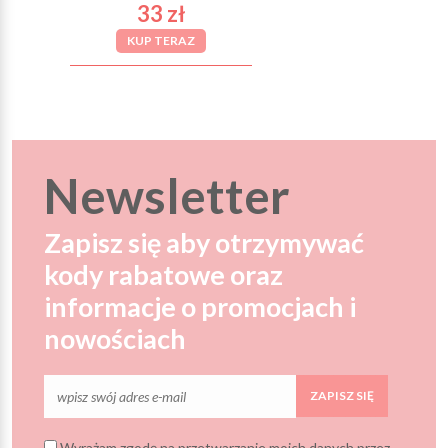
33 zł
KUP TERAZ
Newsletter
Zapisz się aby otrzymywać
kody rabatowe oraz
informacje o promocjach i
nowościach
ZAPISZ SIĘ
Wyrażam zgodę na przetwarzanie moich danych przez