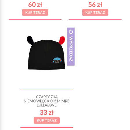
60 zł
56 zł
KUP TERAZ
KUP TERAZ
CZAPECZKA
NIEMOWLĘCA 0-3 M MRB
LULLALOVE
33 zł
KUP TERAZ