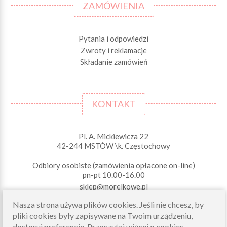
ZAMÓWIENIA
Pytania i odpowiedzi
Zwroty i reklamacje
Składanie zamówień
KONTAKT
Pl. A. Mickiewicza 22
42-244 MSTÓW \k. Częstochowy
Odbiory osobiste (zamówienia opłacone on-line)
pn-pt 10.00-16.00
sklep@morelkowe.pl
+48 34 506 50 60
Nasza strona używa plików cookies. Jeśli nie chcesz, by
+48 34 506 50 70
pliki cookies były zapisywane na Twoim urządzeniu,
dostosuj preferencje.
Przeczytaj więcej o cookies