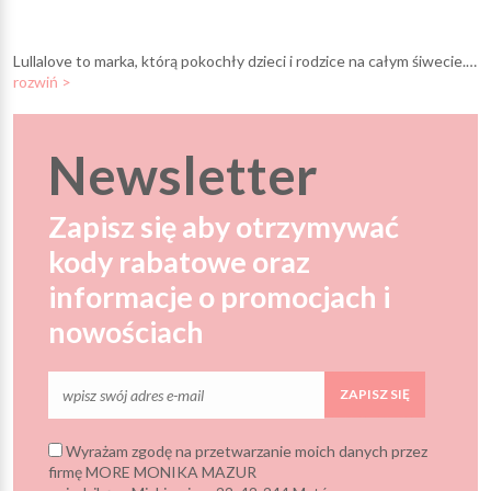
Lullalove to marka, którą pokochły dzieci i rodzice na całym śiwecie. Jest dostępna w Uni Europejskiej, USA, Australii, Japoni, Chinach, na Tajwanie czy w Korei Południowej. To designerskie produkty dla dzieci, charakteryzujące się wysoką jakością, pomysłowością i użytecznością. Produkty Lullalove zdobyły już wiele nagród przyznawanych za design (m.in "Dobry Wzór 2015" ) Zostały również wielokrotnie nagrodzone przez rodziców (SuperMama Awards 2015, Znak jakości KidZone) Wśród produktów tej marki znajdziemy m.in zabawki sensoryczne, gryzaki, otulacze, śliniaki i wiele innych przydatnych gadzetów.
rozwiń >
Newsletter
Zapisz się aby otrzymywać
kody rabatowe oraz
informacje o promocjach i
nowościach
ZAPISZ SIĘ
Wyrażam zgodę na przetwarzanie moich danych przez
firmę MORE MONIKA MAZUR