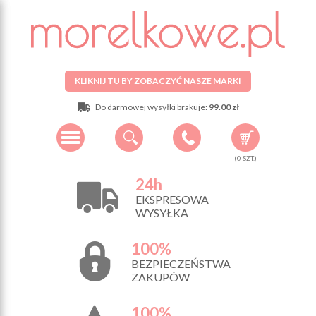
KLIKNIJ TU BY ZOBACZYĆ NASZE MARKI
Do darmowej wysyłki brakuje:
99.00 zł
(
0
SZT.)
24h
EKSPRESOWA
WYSYŁKA
100%
BEZPIECZEŃSTWA
ZAKUPÓW
100%