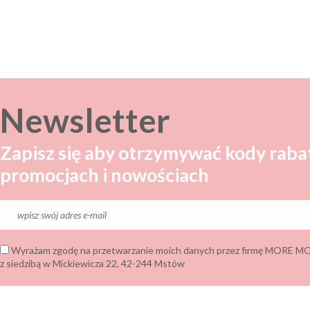
Newsletter
Zapisz się aby otrzymywać kody raba
promocjach i nowościach
Wyrażam zgodę na przetwarzanie moich danych przez firmę MORE
z siedzibą w Mickiewicza 22, 42-244 Mstów