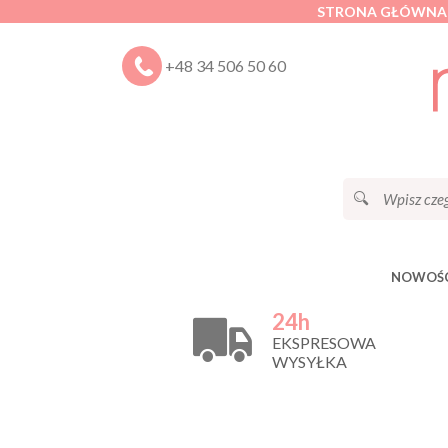
STRONA GŁÓWNA
+48 34 506 50 60
NOWOŚC
24h
EKSPRESOWA
WYSYŁKA