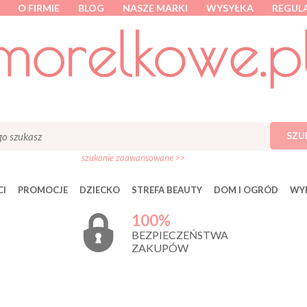
O FIRMIE
BLOG
NASZE MARKI
WYSYŁKA
REGUL
SZU
szukanie zaawansowane >>
I
PROMOCJE
DZIECKO
STREFA BEAUTY
DOM I OGRÓD
WY
100%
BEZPIECZEŃSTWA
ZAKUPÓW