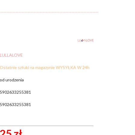
Cena:
od:
do:
WYCZYŚĆ FILTRY
LULLALOVE
ZNAJDŹ
Ostatnie sztuki na magazynie WYSYŁKA W 24h
od urodzenia
5902633255381
5902633255381
25 zł