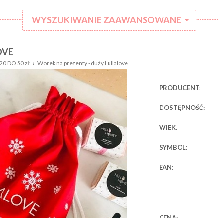
WYSZUKIWANIE ZAAWANSOWANE
OVE
:
Kategoria:
0 DO 50 zł
›
Worek na prezenty - duży Lullalove
Rodzaj
:
ubranka:
PRODUCENT:
:
Marka:
DOSTĘPNOŚĆ:
WIEK:
SYMBOL:
EAN:
CENA: