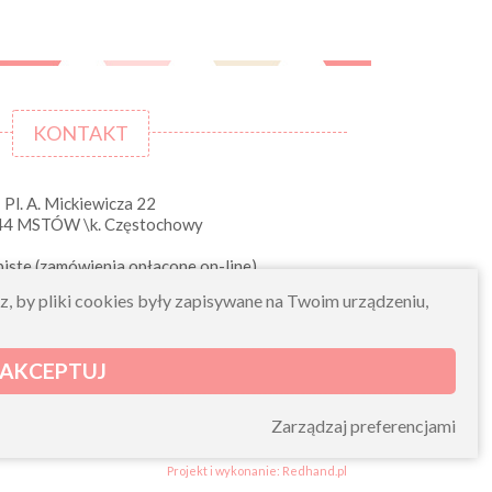
KONTAKT
Pl. A. Mickiewicza 22
44 MSTÓW \k. Częstochowy
iste (zamówienia opłacone on-line)
pn-pt 10.00-16.00
sz, by pliki cookies były zapisywane na Twoim urządzeniu,
sklep@morelkowe.pl
+48 34 506 50 60
+48 34 506 50 70
AKCEPTUJ
NIP 573 262 56 01
Zarządzaj preferencjami
Projekt i wykonanie: Redhand.pl