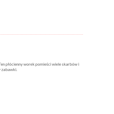
. Ten płócienny worek pomieści wiele skarbów i
y zabawki.