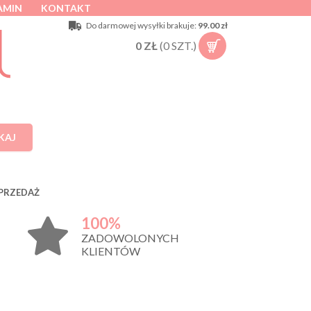
AMIN
KONTAKT
Do darmowej wysyłki brakuje:
99.00 zł
0
ZŁ
(
0
SZT.)
KAJ
PRZEDAŻ
100%
ZADOWOLONYCH
KLIENTÓW