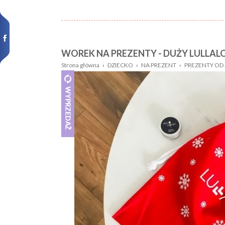
WOREK NA PREZENTY - DUŻY LULLAL
Nazwa:
Płeć
Strona główna
›
DZIECKO
›
NA PREZENT
›
PREZENTY OD 2
Wiek
Kolor
dziecka:
Wzór
Rozmiar:
Nowości,
promocje: