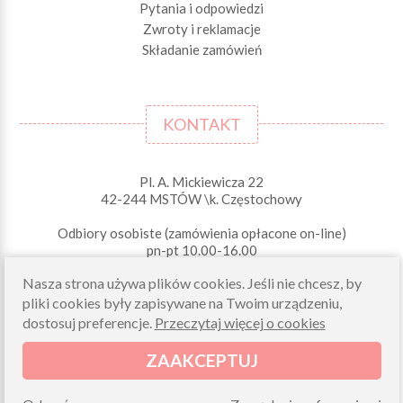
Pytania i odpowiedzi
Zwroty i reklamacje
Składanie zamówień
KONTAKT
Pl. A. Mickiewicza 22
42-244 MSTÓW \k. Częstochowy
Odbiory osobiste (zamówienia opłacone on-line)
pn-pt 10.00-16.00
sklep@morelkowe.pl
Nasza strona używa plików cookies. Jeśli nie chcesz, by
+48 34 506 50 60
pliki cookies były zapisywane na Twoim urządzeniu,
+48 34 506 50 70
dostosuj preferencje.
Przeczytaj więcej o cookies
NIP 573 262 56 01
ZAAKCEPTUJ