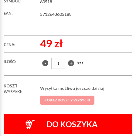
SYMBOL:
60518
EAN:
5712643605188
49 zł
CENA:
ILOŚĆ:
-
+
szt.
KOSZT
Wysyłka możliwa jeszcze dzisiaj
WYSYŁKI:
POKAŻ KOSZTY WYSYŁKI
DO KOSZYKA