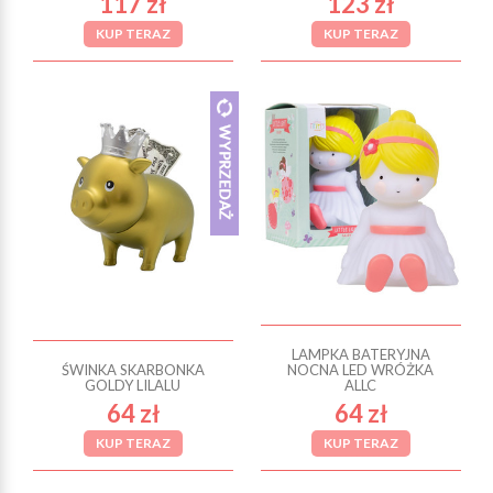
117 zł
123 zł
KUP TERAZ
KUP TERAZ
LAMPKA BATERYJNA
ŚWINKA SKARBONKA
NOCNA LED WRÓŻKA
GOLDY LILALU
ALLC
64 zł
64 zł
KUP TERAZ
KUP TERAZ