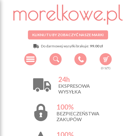
KLIKNIJ TU BY ZOBACZYĆ NASZE MARKI
Do darmowej wysyłki brakuje:
99.00 zł
(
0
SZT.)
24h
EKSPRESOWA
WYSYŁKA
100%
BEZPIECZEŃSTWA
ZAKUPÓW
100%