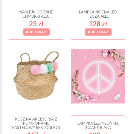
NAKLEJKI ŚCIENNE
LAMPKA NOCNA LED
CHMURKI ALLC
TĘCZA ALLC
23 zł
128 zł
KUP TERAZ
KUP TERAZ
KOSZ NA AKCESORIA Z
POMPONAMI,
LAMPKA LED NEON NA
PASTELOWY REX LONDON
ŚCIANĘ BIAŁA