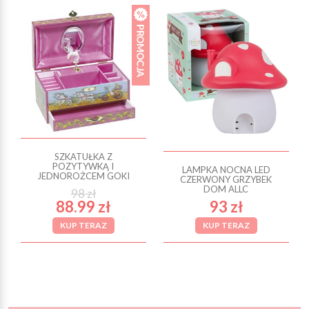
SZKATUŁKA Z
POZYTYWKĄ I
LAMPKA NOCNA LED
JEDNOROŻCEM GOKI
CZERWONY GRZYBEK
DOM ALLC
98 zł
88.99 zł
93 zł
KUP TERAZ
KUP TERAZ