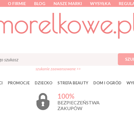
O FIRMIE
BLOG
NASZE MARKI
WYSYŁKA
REGUL
SZU
szukanie zaawansowane >>
I
PROMOCJE
DZIECKO
STREFA BEAUTY
DOM I OGRÓD
WY
100%
BEZPIECZEŃSTWA
ZAKUPÓW