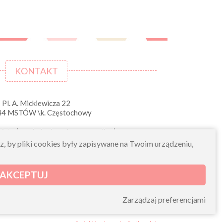
KONTAKT
Pl. A. Mickiewicza 22
44 MSTÓW \k. Częstochowy
iste (zamówienia opłacone on-line)
pn-pt 10.00-16.00
sz, by pliki cookies były zapisywane na Twoim urządzeniu,
sklep@morelkowe.pl
+48 34 506 50 60
+48 34 506 50 70
AKCEPTUJ
NIP 573 262 56 01
Zarządzaj preferencjami