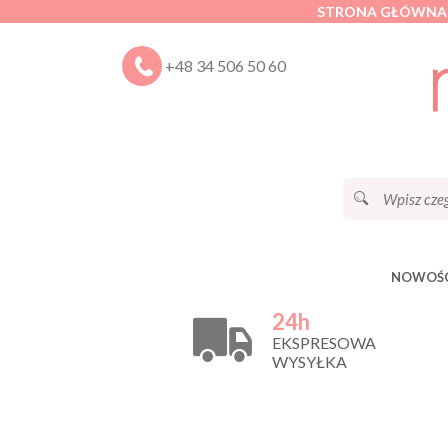
STRONA GŁÓWNA
+48 34 506 50 60
NOWOŚC
24h
EKSPRESOWA
WYSYŁKA