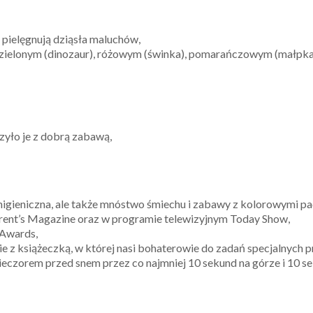
 pielęgnują dziąsła maluchów,
 zielonym (dinozaur), różowym (świnka), pomarańczowym (małpka)
zyło je z dobrą zabawą,
 higieniczna, ale także mnóstwo śmiechu i zabawy z kolorowymi p
arent’s Magazine oraz w programie telewizyjnym Today Show,
 Awards,
e z książeczką, w której nasi bohaterowie do zadań specjalnych 
wieczorem przed snem przez co najmniej 10 sekund na górze i 10 se