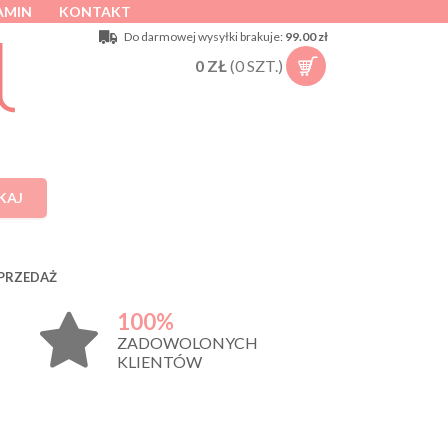
AMIN
KONTAKT
Do darmowej wysyłki brakuje:
99.00 zł
0
ZŁ
(
0
SZT.)
KAJ
PRZEDAŻ
100%
ZADOWOLONYCH
KLIENTÓW