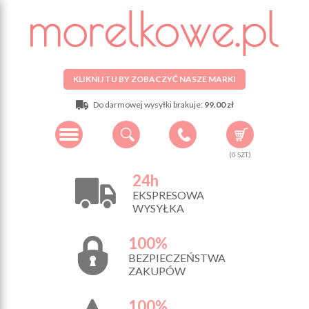
KLIKNIJ TU BY ZOBACZYĆ NASZE MARKI
Do darmowej wysyłki brakuje:
99.00 zł
(
0
SZT.)
24h
EKSPRESOWA
WYSYŁKA
100%
BEZPIECZEŃSTWA
ZAKUPÓW
100%