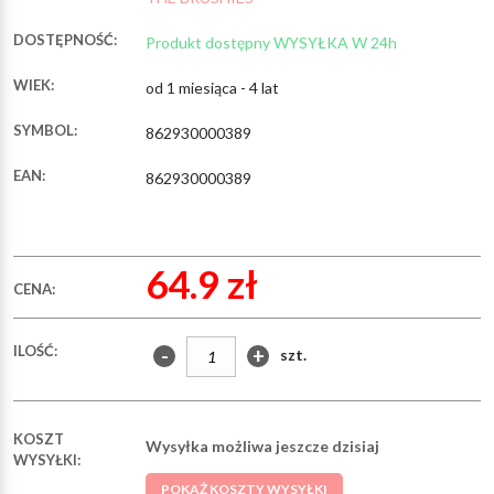
DOSTĘPNOŚĆ:
Produkt dostępny WYSYŁKA W 24h
WIEK:
od 1 miesiąca - 4 lat
SYMBOL:
862930000389
EAN:
862930000389
64.9 zł
CENA:
ILOŚĆ:
-
+
szt.
KOSZT
Wysyłka możliwa jeszcze dzisiaj
WYSYŁKI:
POKAŻ KOSZTY WYSYŁKI