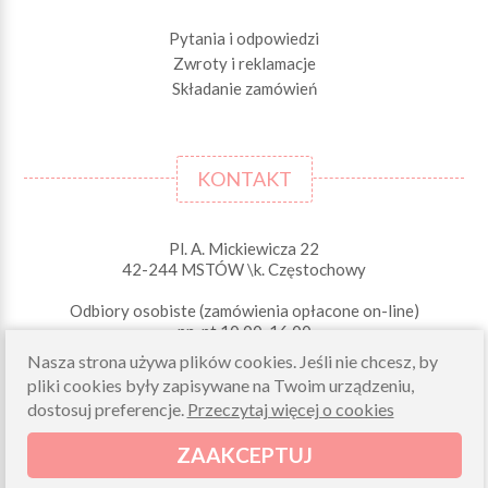
Pytania i odpowiedzi
Zwroty i reklamacje
Składanie zamówień
KONTAKT
Pl. A. Mickiewicza 22
42-244 MSTÓW \k. Częstochowy
Odbiory osobiste (zamówienia opłacone on-line)
pn-pt 10.00-16.00
sklep@morelkowe.pl
Nasza strona używa plików cookies. Jeśli nie chcesz, by
+48 34 506 50 60
pliki cookies były zapisywane na Twoim urządzeniu,
+48 34 506 50 70
dostosuj preferencje.
Przeczytaj więcej o cookies
NIP 573 262 56 01
ZAAKCEPTUJ