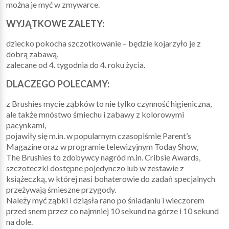
można je myć w zmywarce.
WYJĄTKOWE ZALETY:
dziecko pokocha szczotkowanie – będzie kojarzyło je z
dobrą zabawą,
zalecane od 4. tygodnia do 4. roku życia.
DLACZEGO POLECAMY:
z Brushies mycie ząbków to nie tylko czynność higieniczna,
ale także mnóstwo śmiechu i zabawy z kolorowymi
pacynkami,
pojawiły się m.in. w popularnym czasopiśmie Parent’s
Magazine oraz w programie telewizyjnym Today Show,
The Brushies to zdobywcy nagród m.in. Cribsie Awards,
szczoteczki dostępne pojedynczo lub w zestawie z
książeczką, w której nasi bohaterowie do zadań specjalnych
przeżywają śmieszne przygody.
Należy myć ząbki i dziąsła rano po śniadaniu i wieczorem
przed snem przez co najmniej 10 sekund na górze i 10 sekund
na dole.