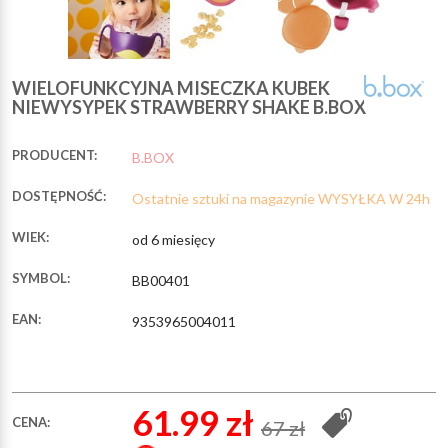
WIELOFUNKCYJNA MISECZKA KUBEK
NIEWYSYPEK STRAWBERRY SHAKE B.BOX
PRODUCENT:
B.BOX
DOSTĘPNOŚĆ:
Ostatnie sztuki na magazynie WYSYŁKA W 24h
WIEK:
od 6 miesięcy
SYMBOL:
BB00401
EAN:
9353965004011
61.99 zł
CENA:
67 zł