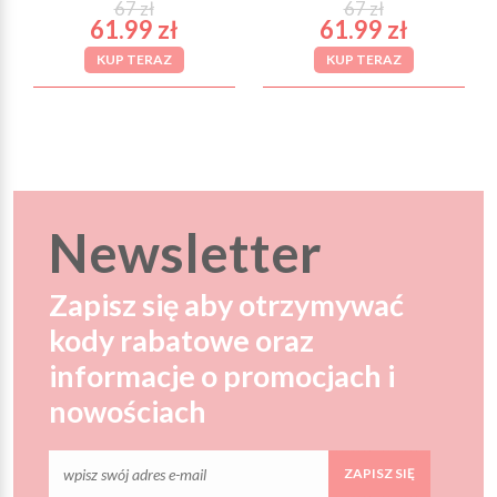
67 zł
67 zł
61.99 zł
61.99 zł
KUP TERAZ
KUP TERAZ
Newsletter
Zapisz się aby otrzymywać
kody rabatowe oraz
informacje o promocjach i
nowościach
ZAPISZ SIĘ