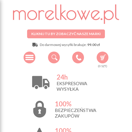
KLIKNIJ TU BY ZOBACZYĆ NASZE MARKI
Do darmowej wysyłki brakuje:
99.00 zł
(
0
SZT.)
24h
EKSPRESOWA
WYSYŁKA
100%
BEZPIECZEŃSTWA
ZAKUPÓW
100%