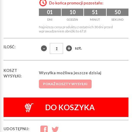
Do końca promocji pozostało:
01
10
51
49
DNI
GODZIN
MINUT
SEKUND
Najniższa cena produktu z ostatnich 30 dni przed
wprowadzeniem obniżki to 67 zł
ILOŚĆ:
-
+
szt.
KOSZT
Wysyłka możliwa jeszcze dzisiaj
WYSYŁKI:
POKAŻ KOSZTY WYSYŁKI
DO KOSZYKA
UDOSTĘPNIJ: