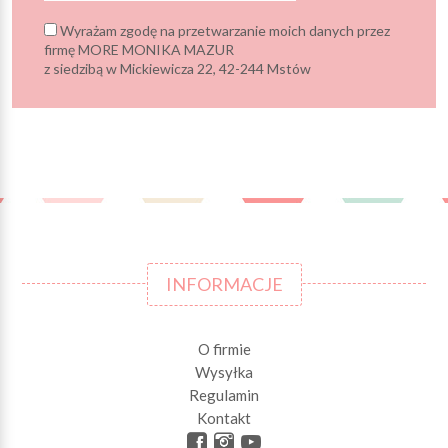
Wyrażam zgodę na przetwarzanie moich danych przez
firmę MORE MONIKA MAZUR
z siedzibą w Mickiewicza 22, 42-244 Mstów
INFORMACJE
O firmie
Wysyłka
Regulamin
Kontakt