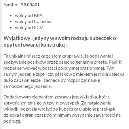
Symbol:
BB00401
wolny od BPA
wolny od ftalanów
wolny od PCV
Wyjątkowy i jedyny w swoim rodzaju kubeczek o
opatentowanej konstrukcji.
Ta unikalna miseczka ze słomką sprawia, że podawanie i
spożywanie posiłków przez dziecko genialnie proste. Posiłki
można serwować w postaci półpłynnej oraz płynnej. Tym
samym jedzenie zupki czy płatków z mlekiem jest dla dziecka
dużo zabawniejsze i zachęca by rozpocząć naukę
samodzielnego jedzenia.
Dodatkowym elementem zestawu jest wkładka, która
sprytnie zmienia go w tzw. niewysypek. Zainstalowanie
wkładki pozwala włożyć do kubeczka ulubione przekąski
dziecka i ograniczasz do minimum wysypanie zawartości na
podłogę.