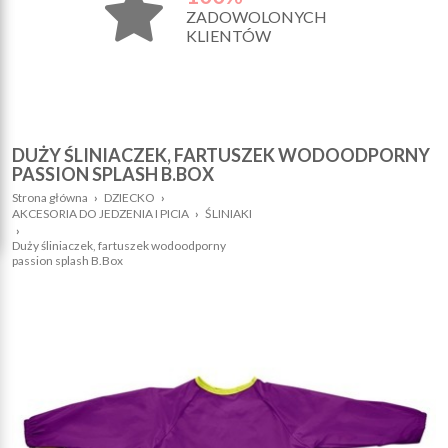
ZADOWOLONYCH
KLIENTÓW
DUŻY ŚLINIACZEK, FARTUSZEK WODOODPORNY
PASSION SPLASH B.BOX
Strona główna
›
DZIECKO
›
AKCESORIA DO JEDZENIA I PICIA
›
ŚLINIAKI
›
Duży śliniaczek, fartuszek wodoodporny
passion splash B.Box