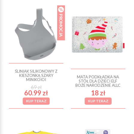
ŚLINIAK SILIKONOWY Z
KIESZONKĄ SZARY
MATA PODKŁADKA NA
MINIKOIOI
STÓŁ DLA DZIECI ELF
BOŻE NARODZENIE ALLC
69 zł
60.99 zł
18 zł
KUP TERAZ
KUP TERAZ