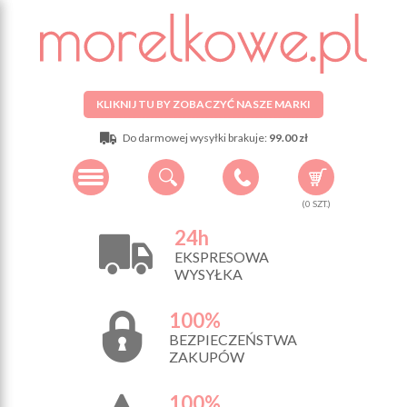
KLIKNIJ TU BY ZOBACZYĆ NASZE MARKI
Do darmowej wysyłki brakuje:
99.00 zł
(
0
SZT.)
24h
EKSPRESOWA
WYSYŁKA
100%
BEZPIECZEŃSTWA
ZAKUPÓW
100%