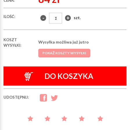
CENA:
ILOŚĆ:
-
+
szt.
KOSZT
Wysyłka możliwa już jutro
WYSYŁKI:
POKAŻ KOSZTY WYSYŁKI
DO KOSZYKA
UDOSTĘPNIJ: