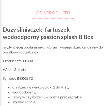
OPIS PRODUKTU
Duży śliniaczek, fartuszek
wodoodporny passion splash B.Box
nigdy więcej poplamionych ubrań Twojego dziecka idealny do
posiłków i do zabawy
Producent:
B.BOX
Wiek:
2-4lata
Symbol:
BB00572
dla dzieci w wieku od ok. 2 do 4 lat,
wodoodporny,
łatwy w czyszczeniu – można prać w pralce,
szybko schnie,