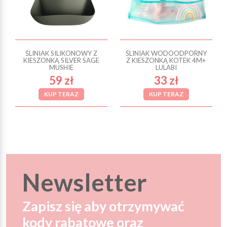
ŚLINIAK SILIKONOWY Z
ŚLINIAK WODOODPORNY
KIESZONKĄ SILVER SAGE
Z KIESZONKĄ KOTEK 4M+
MUSHIE
LULABI
59 zł
33 zł
KUP TERAZ
KUP TERAZ
Newsletter
Zapisz się aby otrzymywać
kody rabatowe oraz