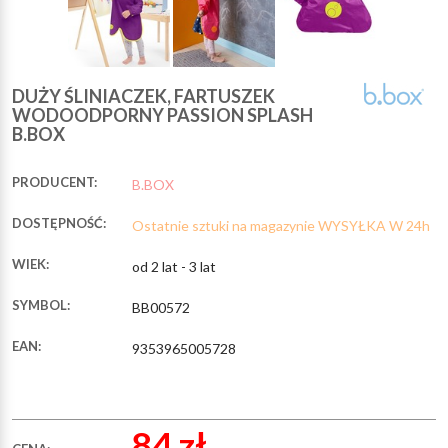
DUŻY ŚLINIACZEK, FARTUSZEK
WODOODPORNY PASSION SPLASH
B.BOX
PRODUCENT:
B.BOX
DOSTĘPNOŚĆ:
Ostatnie sztuki na magazynie WYSYŁKA W 24h
WIEK:
od 2 lat - 3 lat
SYMBOL:
BB00572
EAN:
9353965005728
84 zł