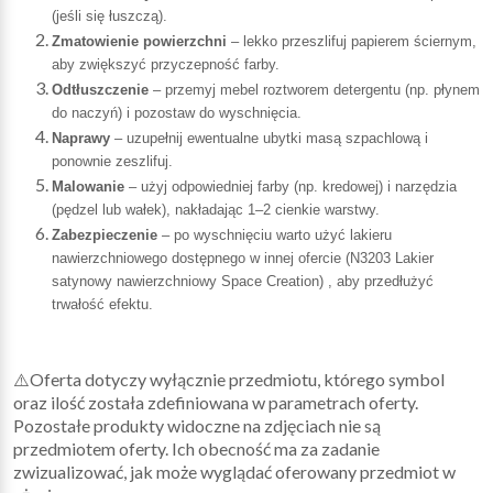
(jeśli się łuszczą).
Zmatowienie powierzchni
– lekko przeszlifuj papierem ściernym,
aby zwiększyć przyczepność farby.
Odtłuszczenie
– przemyj mebel roztworem detergentu (np. płynem
do naczyń) i pozostaw do wyschnięcia.
Naprawy
– uzupełnij ewentualne ubytki masą szpachlową i
ponownie zeszlifuj.
Malowanie
– użyj odpowiedniej farby (np. kredowej) i narzędzia
(pędzel lub wałek), nakładając 1–2 cienkie warstwy.
Zabezpieczenie
– po wyschnięciu warto użyć lakieru
nawierzchniowego dostępnego w innej ofercie (N3203 Lakier
satynowy nawierzchniowy Space Creation) , aby przedłużyć
trwałość efektu.
⚠️Oferta dotyczy wyłącznie przedmiotu, którego symbol
oraz ilość została zdefiniowana w parametrach oferty.
Pozostałe produkty widoczne na zdjęciach nie są
przedmiotem oferty. Ich obecność ma za zadanie
zwizualizować, jak może wyglądać oferowany przedmiot w