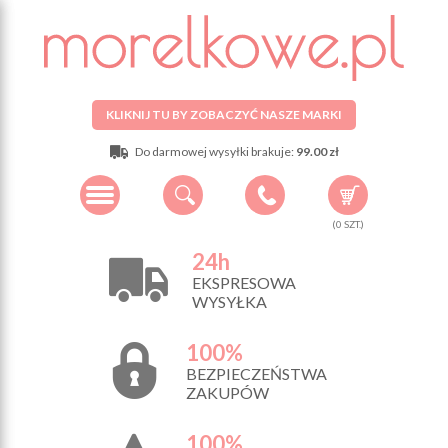
KLIKNIJ TU BY ZOBACZYĆ NASZE MARKI
Do darmowej wysyłki brakuje:
99.00 zł
(
0
SZT.)
24h
EKSPRESOWA
WYSYŁKA
100%
BEZPIECZEŃSTWA
ZAKUPÓW
100%