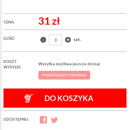
31 zł
CENA:
ILOŚĆ:
-
+
szt.
KOSZT
Wysyłka możliwa jeszcze dzisiaj
WYSYŁKI:
POKAŻ KOSZTY WYSYŁKI
DO KOSZYKA
UDOSTĘPNIJ: