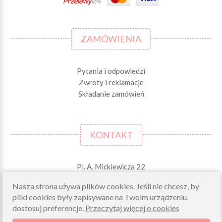
ZAMÓWIENIA
Pytania i odpowiedzi
Zwroty i reklamacje
Składanie zamówień
KONTAKT
Pl. A. Mickiewicza 22
42-244 MSTÓW \k. Częstochowy
Nasza strona używa plików cookies. Jeśli nie chcesz, by
Odbiory osobiste (zamówienia opłacone on-line)
pliki cookies były zapisywane na Twoim urządzeniu,
pn-pt 10.00-16.00
dostosuj preferencje.
Przeczytaj więcej o cookies
sklep@morelkowe.pl