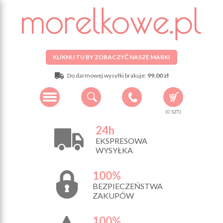
KLIKNIJ TU BY ZOBACZYĆ NASZE MARKI
Do darmowej wysyłki brakuje:
99.00 zł
(
0
SZT.)
24h
EKSPRESOWA
WYSYŁKA
100%
BEZPIECZEŃSTWA
ZAKUPÓW
100%