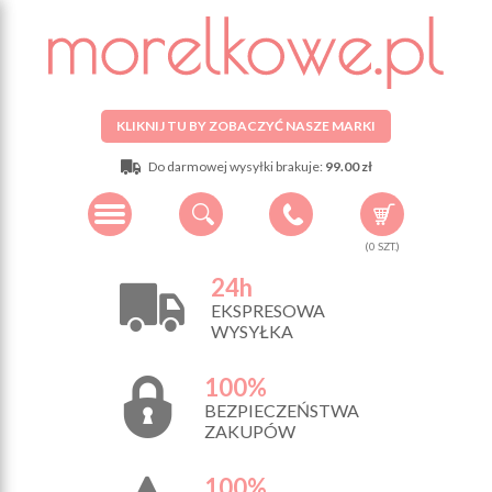
KLIKNIJ TU BY ZOBACZYĆ NASZE MARKI
Do darmowej wysyłki brakuje:
99.00 zł
(
0
SZT.)
24h
EKSPRESOWA
WYSYŁKA
100%
BEZPIECZEŃSTWA
ZAKUPÓW
100%