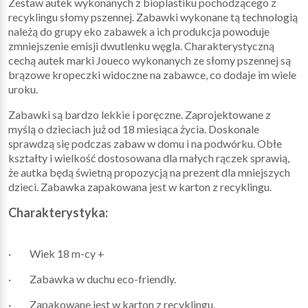
Zestaw autek wykonanych z bioplastiku pochodzącego z
recyklingu słomy pszennej. Zabawki wykonane tą technologią
należą do grupy eko zabawek a ich produkcja powoduje
zmniejszenie emisji dwutlenku węgla. Charakterystyczną
cechą autek marki Joueco wykonanych ze słomy pszennej są
brązowe kropeczki widoczne na zabawce, co dodaje im wiele
uroku.
Zabawki są bardzo lekkie i poręczne. Zaprojektowane z
myślą o dzieciach już od 18 miesiąca życia. Doskonale
sprawdzą się podczas zabaw w domu i na podwórku. Obłe
kształty i wielkość dostosowana dla małych rączek sprawią,
że autka będą świetną propozycją na prezent dla mniejszych
dzieci. Zabawka zapakowana jest w karton z recyklingu.
Charakterystyka:
· Wiek 18 m-cy +
· Zabawka w duchu eco-friendly.
· Zapakowane jest w karton z recyklingu.