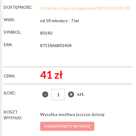
DOSTĘPNOŚĆ:
Ostatnie sztuki na magazynie WYSYŁKA W 24h
WIEK:
od 18 miesięcy - 7 lat
SYMBOL:
80140
EAN:
8711866801404
41 zł
CENA:
ILOŚĆ:
-
+
szt.
KOSZT
Wysyłka możliwa jeszcze dzisiaj
WYSYŁKI:
POKAŻ KOSZTY WYSYŁKI