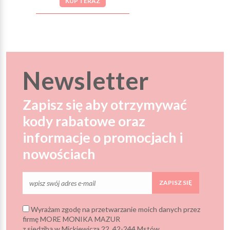
KUP TERAZ
Newsletter
Zapisz się aby otrzymywać
kody rabatowe oraz
informacje o promocjach i
nowościach
ZAPISZ SIĘ
Wyrażam zgodę na przetwarzanie moich danych przez
firmę MORE MONIKA MAZUR
z siedzibą w Mickiewicza 22, 42-244 Mstów