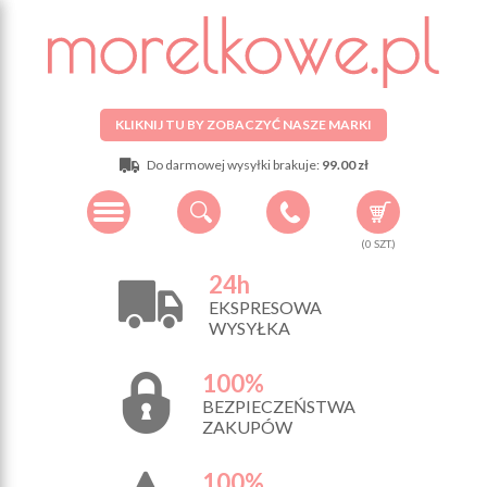
KLIKNIJ TU BY ZOBACZYĆ NASZE MARKI
Do darmowej wysyłki brakuje:
99.00 zł
(
0
SZT.)
24h
EKSPRESOWA
WYSYŁKA
100%
BEZPIECZEŃSTWA
ZAKUPÓW
100%