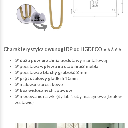
Charakterystyka dwunogi DP od HGDECO ⭐⭐⭐⭐⭐
✅ duża powierzchnia podstawy
montażowej
✅
podstawa
wpływa na stabilnoś
ć mebla
✅
podstawa
z blachy grubość 3 mm
✅ pręt stalowy
gładki fi 10mm
✅
malowane proszkowo
✅ bez widocznych spawów
✅
mocowanie na wkręty lub śruby maszynowe (brak w
zestawie)