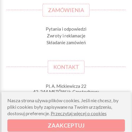
ZAMÓWIENIA
Pytania i odpowiedzi
Zwroty i reklamacje
Składanie zamówień
KONTAKT
Pl. A. Mickiewicza 22
42-244 MSTÓW \k. Częstochowy
Nasza strona używa plików cookies. Jeśli nie chcesz, by
Odbiory osobiste (zamówienia opłacone on-line)
pliki cookies były zapisywane na Twoim urządzeniu,
pn-pt 10.00-16.00
dostosuj preferencje.
Przeczytaj więcej o cookies
sklep@morelkowe.pl
+48 34 506 50 60
ZAAKCEPTUJ
+48 34 506 50 70