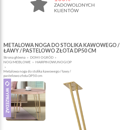
ZADOWOLONYCH
KLIENTÓW
METALOWA NOGA DO STOLIKA KAWOWEGO /
ŁAWY / PASTELOWO ZŁOTA DP50 CM
Strona główna
›
DOM I OGRÓD
›
NOGI MEBLOWE
›
HAIRPIN DWUNOGI DP
›
Metalowa noga do stolika kawowego / ławy /
pastelowo złota DP50 cm