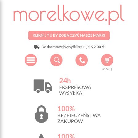
KLIKNIJ TU BY ZOBACZYĆ NASZE MARKI
Do darmowej wysyłki brakuje:
99.00 zł
(
0
SZT.)
24h
EKSPRESOWA
WYSYŁKA
100%
BEZPIECZEŃSTWA
ZAKUPÓW
100%