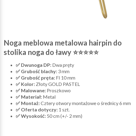
Noga meblowa metalowa hairpin do
stolika noga do ławy ⭐⭐⭐⭐⭐
✅ Dwunoga DP:
Dwa pręty
✅ Grubość blachy:
3 mm
✅ Grubość pręta:
FI 10 mm
✅ Kolor:
Złoty GOLD PASTEL
✅ Malowane:
Proszkowo
✅ Materiał:
Metal
✅ Montaż:
Cztery otwory montażowe o średnicy 6 mm
✅ Oferta dotyczy:
1 szt.
✅ Wysokość:
50 cm (+/- 2 mm)