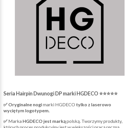
Seria Hairpin Dwunogi DP marki HGDECO ⭐⭐⭐⭐⭐
✅ Oryginalne nogi
marki HGDECO
tylko z laserowo
wyciętym logotypem.
✅
Marka
HGDECO jest marką
polską. Tworzymy produkty,
których proces produkcyjny jest w większości pracą ręczną.