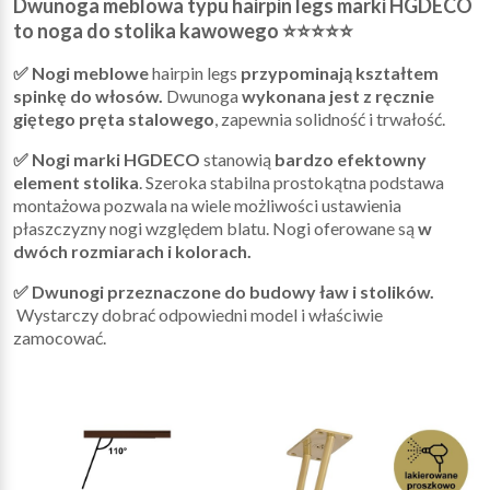
Dwunoga meblowa typu hairpin legs marki HGDECO
to noga do stolika kawowego ⭐⭐⭐⭐⭐
✅ Nogi meblowe
hairpin legs
przypominają kształtem
spinkę do włosów.
Dwunoga
wykonana jest z ręcznie
giętego pręta stalowego
, zapewnia solidność i trwałość.
✅ Nogi marki HGDECO
stanowią
bardzo efektowny
element stolika
. Szeroka stabilna prostokątna podstawa
montażowa pozwala na wiele możliwości ustawienia
płaszczyzny nogi względem blatu. Nogi oferowane są
w
dwóch rozmiarach i kolorach.
✅ Dwunogi przeznaczone do budowy ław i stolików.
Wystarczy dobrać odpowiedni model i właściwie
zamocować.