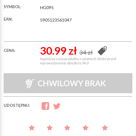
SYMBOL:
HG095
EAN:
5905123561047
30.99 zł
CENA:
34 zł
Najniższa cena produktu z ostatnich 30 dni przed
wprowadzeniem obniżki to 34 zł
CHWILOWY BRAK
UDOSTĘPNIJ: