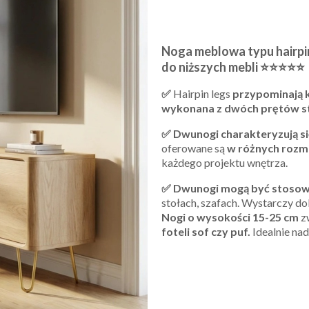
Noga meblowa typu hairpi
do niższych mebli ⭐⭐⭐⭐⭐
✅
Hairpin legs
przypominają 
wykonana z dwóch prętów s
✅ Dwunogi charakteryzują si
oferowane są
w różnych rozmi
każdego projektu wnętrza.
✅ Dwunogi mogą być stosow
stołach, szafach. Wystarczy d
Nogi o wysokości 15-25 cm
z
foteli sof czy puf.
Idealnie nad