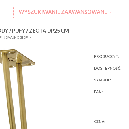
WYSZUKIWANIE ZAAWANSOWANE
Y / PUFY / ZŁOTA DP25 CM
:
Kategoria:
PIN DWUNOGI DP
›
Rodzaj
:
ubranka:
:
Marka:
PRODUCENT:
DOSTĘPNOŚĆ:
SYMBOL:
EAN:
CENA: