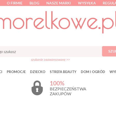
O FIRMIE
BLOG
NASZE MARKI
WYSYŁKA
REGUL
SZU
szukanie zaawansowane >>
I
PROMOCJE
DZIECKO
STREFA BEAUTY
DOM I OGRÓD
WY
100%
BEZPIECZEŃSTWA
ZAKUPÓW