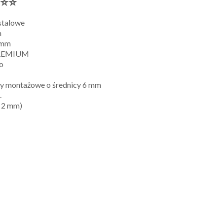
⭐⭐⭐
stalowe
m
 mm
PREMIUM
o
y montażowe o średnicy 6 mm
.
 2 mm)