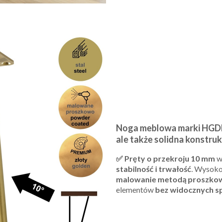
Noga meblowa marki HGDEC
ale także solidna konstr
✅ Pręty o przekroju 10 mm
w
stabilność i trwałość
. Wysoko
malowanie metodą proszko
elementów
bez widocznych 