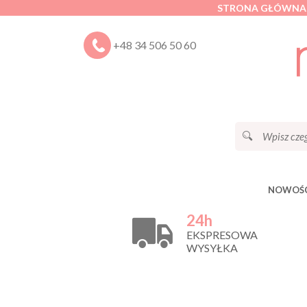
STRONA GŁÓWNA
+48 34 506 50 60
NOWOŚC
24h
EKSPRESOWA
WYSYŁKA