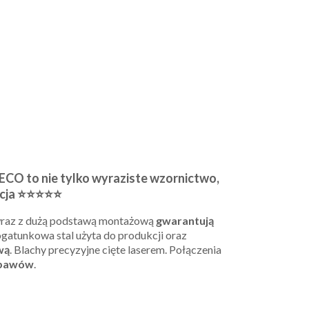
O to nie tylko wyraziste wzornictwo,
ukcja ⭐⭐⭐⭐⭐
raz z dużą podstawą montażową
gwarantują
gatunkowa stal użyta do produkcji oraz
wą
. Blachy precyzyjne cięte laserem. Połączenia
spawów
.