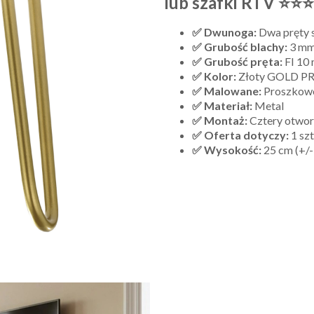
lub szafki RTV ⭐⭐
✅ Dwunoga:
Dwa pręty 
✅ Grubość blachy:
3 m
✅ Grubość pręta:
FI 10
✅ Kolor:
Złoty GOLD 
✅ Malowane:
Proszkow
✅ Materiał:
Metal
✅ Montaż:
Cztery otwor
✅ Oferta dotyczy:
1 szt
✅ Wysokość:
25 cm (+/-