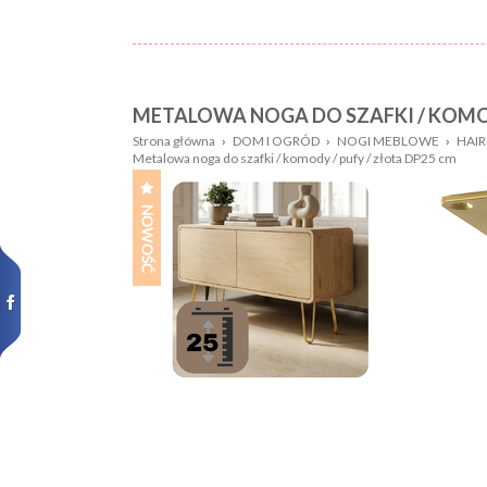
METALOWA NOGA DO SZAFKI / KOMOD
Nazwa:
Płeć
Strona główna
›
DOM I OGRÓD
›
NOGI MEBLOWE
›
HAIR
Metalowa noga do szafki / komody / pufy / złota DP25 cm
Wiek
Kolor
dziecka:
Wzór
Rozmiar:
Nowości,
promocje: