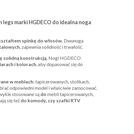
n legs marki HGDECO do idealna noga
kształtem spinkę do włosów.
Dwunoga
talowych
, zapewnia solidność i trwałość.
ę solidną konstrukcją.
Nogi HGDECO
arach i kolorach
, aby dopasować się do
ane w meblach:
tapicerowanych, stolikach,
obrać odpowiedni model i właściwie zamocować.
wykle stosowane są
do
mebli tapicerowanych,
ają się też
do komody, czy szafki RTV