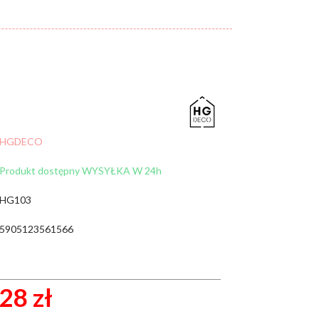
Cena:
od:
do:
WYCZYŚĆ FILTRY
ZNAJDŹ
HGDECO
Produkt dostępny WYSYŁKA W 24h
HG103
5905123561566
28 zł