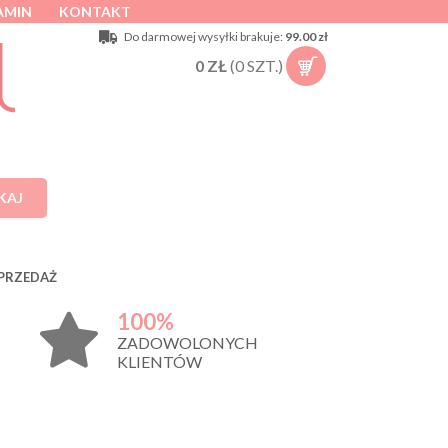
AMIN
KONTAKT
Do darmowej wysyłki brakuje:
99.00 zł
0
ZŁ
(
0
SZT.)
KAJ
PRZEDAŻ
100%
ZADOWOLONYCH
KLIENTÓW