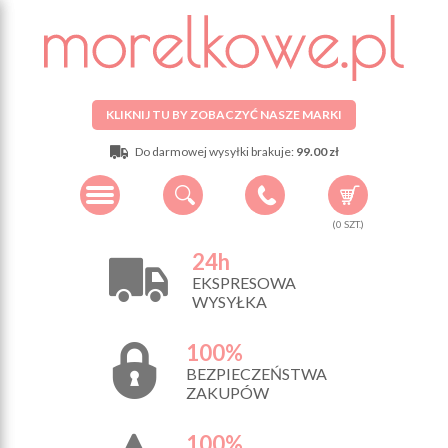
KLIKNIJ TU BY ZOBACZYĆ NASZE MARKI
Do darmowej wysyłki brakuje:
99.00 zł
(
0
SZT.)
24h
EKSPRESOWA
WYSYŁKA
100%
BEZPIECZEŃSTWA
ZAKUPÓW
100%