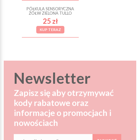
PÓŁKULA SENSORYCZNA
ŻÓŁW ZIELONA TULLO
25 zł
KUP TERAZ
Newsletter
Zapisz się aby otrzymywać
kody rabatowe oraz
informacje o promocjach i
nowościach