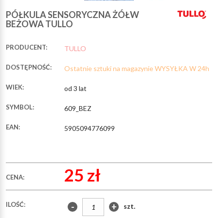
PÓŁKULA SENSORYCZNA ŻÓŁW
BEŻOWA TULLO
PRODUCENT:
TULLO
DOSTĘPNOŚĆ:
Ostatnie sztuki na magazynie WYSYŁKA W 24h
WIEK:
od 3 lat
SYMBOL:
609_BEZ
EAN:
5905094776099
25 zł
CENA:
ILOŚĆ:
-
+
szt.