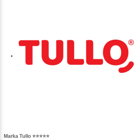
Marka Tullo ⭐⭐⭐⭐⭐