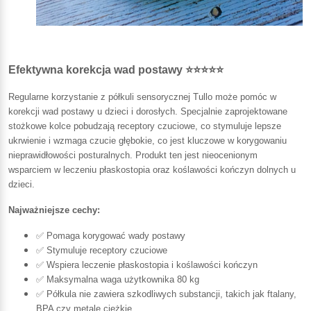
Efektywna korekcja wad postawy ⭐⭐⭐⭐⭐
Regularne korzystanie z półkuli sensorycznej Tullo może pomóc w
korekcji wad postawy u dzieci i dorosłych. Specjalnie zaprojektowane
stożkowe kolce pobudzają receptory czuciowe, co stymuluje lepsze
ukrwienie i wzmaga czucie głębokie, co jest kluczowe w korygowaniu
nieprawidłowości posturalnych. Produkt ten jest nieocenionym
wsparciem w leczeniu płaskostopia oraz koślawości kończyn dolnych u
dzieci.
Najważniejsze cechy:
✅ Pomaga korygować wady postawy
✅ Stymuluje receptory czuciowe
✅ Wspiera leczenie płaskostopia i koślawości kończyn
✅ Maksymalna waga użytkownika 80 kg
✅ Półkula nie zawiera szkodliwych substancji, takich jak ftalany,
BPA czy metale ciężkie