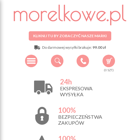
KLIKNIJ TU BY ZOBACZYĆ NASZE MARKI
Do darmowej wysyłki brakuje:
99.00 zł
(
0
SZT.)
24h
EKSPRESOWA
WYSYŁKA
100%
BEZPIECZEŃSTWA
ZAKUPÓW
100%