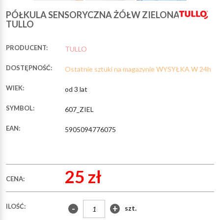
PÓŁKULA SENSORYCZNA ŻÓŁW ZIELONA
TULLO
PRODUCENT:
TULLO
DOSTĘPNOŚĆ:
Ostatnie sztuki na magazynie WYSYŁKA W 24h
WIEK:
od 3 lat
SYMBOL:
607_ZIEL
EAN:
5905094776075
25 zł
CENA:
ILOŚĆ:
-
+
szt.