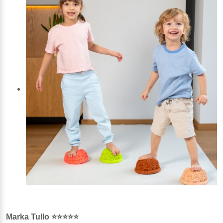
Marka Tullo ⭐⭐⭐⭐⭐