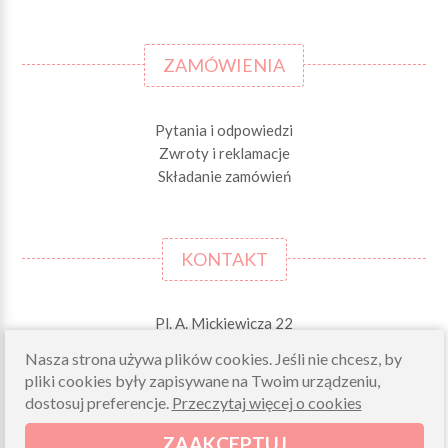
ZAMÓWIENIA
Pytania i odpowiedzi
Zwroty i reklamacje
Składanie zamówień
KONTAKT
Pl. A. Mickiewicza 22
42-244 MSTÓW \k. Częstochowy
Nasza strona używa plików cookies. Jeśli nie chcesz, by
pliki cookies były zapisywane na Twoim urządzeniu,
Odbiory osobiste (zamówienia opłacone on-line)
pn-pt 10.00-16.00
dostosuj preferencje.
Przeczytaj więcej o cookies
sklep@morelkowe.pl
ZAAKCEPTUJ
+48 34 506 50 60