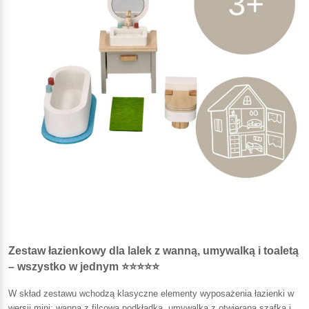
Zestaw łazienkowy dla lalek z wanną, umywalką i toaletą
– wszystko w jednym ⭐⭐⭐⭐⭐
W skład zestawu wchodzą klasyczne elementy wyposażenia łazienki w
wersji mini: wanna z filcową podkładką, umywalka z otwieraną szafką i