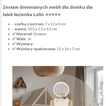
Zestaw drewnianych mebli dla domku dla
lalek łazienka Lelin ⭐⭐⭐⭐⭐
- szafka z lustrem:
7 x 13 x 4 cm
- wanna:
10.5 x 5.5 x 4.5 cm
✅ Materiał:
Drewno
✅ Wiek:
3+
✅ Wymiary:
✅ Wymiary opakowania:
21 x 16 x 7 cm