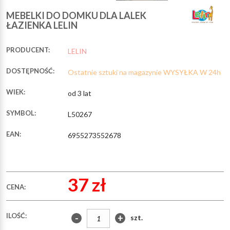
MEBELKI DO DOMKU DLA LALEK
ŁAZIENKA LELIN
PRODUCENT:
LELIN
DOSTĘPNOŚĆ:
Ostatnie sztuki na magazynie WYSYŁKA W 24h
WIEK:
od 3 lat
SYMBOL:
L50267
EAN:
6955273552678
37 zł
CENA:
ILOŚĆ:
-
+
szt.