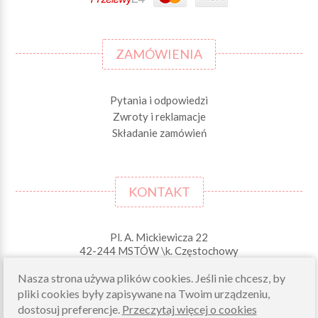
ZAMÓWIENIA
Pytania i odpowiedzi
Zwroty i reklamacje
Składanie zamówień
KONTAKT
Pl. A. Mickiewicza 22
42-244 MSTÓW \k. Częstochowy
Odbiory osobiste (zamówienia opłacone on-line)
Nasza strona używa plików cookies. Jeśli nie chcesz, by
pn-pt 10.00-16.00
pliki cookies były zapisywane na Twoim urządzeniu,
sklep@morelkowe.pl
dostosuj preferencje.
Przeczytaj więcej o cookies