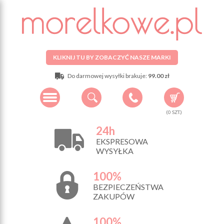
KLIKNIJ TU BY ZOBACZYĆ NASZE MARKI
Do darmowej wysyłki brakuje:
99.00 zł
(
0
SZT.)
24h
EKSPRESOWA
WYSYŁKA
100%
BEZPIECZEŃSTWA
ZAKUPÓW
100%