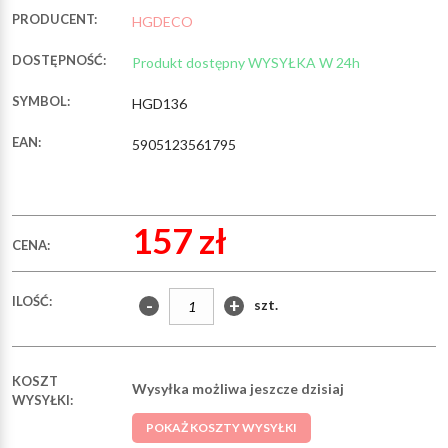
PRODUCENT:
HGDECO
DOSTĘPNOŚĆ:
Produkt dostępny WYSYŁKA W 24h
SYMBOL:
HGD136
EAN:
5905123561795
157 zł
CENA:
ILOŚĆ:
-
+
szt.
KOSZT
Wysyłka możliwa jeszcze dzisiaj
WYSYŁKI:
POKAŻ KOSZTY WYSYŁKI