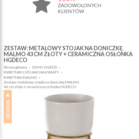
ZADOWOLONYCH
KLIENTÓW
ZESTAW: METALOWY STOJAK NA DONICZKĘ
MALMO 43 CM ZŁOTY + CERAMICZNA OSŁONKA
HGDECO
Strona główna
›
DOM I OGRÓD
›
KWIETNIKI I STOJAKI NA KWIATY
›
KWIETNIKI MALMO
›
Zestaw: metalowy stojak na doniczkę MALMO
43 cm złoty + ceramiczna osłonka HGDECO