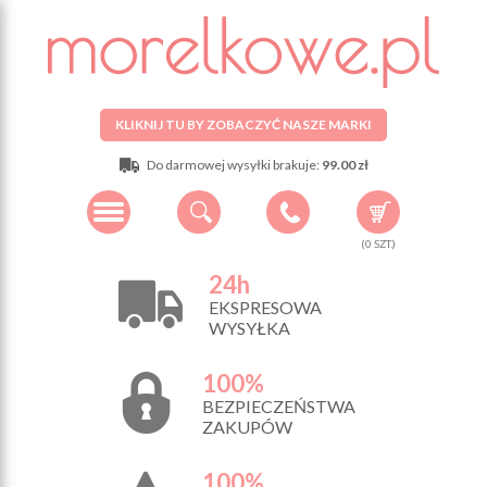
KLIKNIJ TU BY ZOBACZYĆ NASZE MARKI
Do darmowej wysyłki brakuje:
99.00 zł
(
0
SZT.)
24h
EKSPRESOWA
WYSYŁKA
100%
BEZPIECZEŃSTWA
ZAKUPÓW
100%