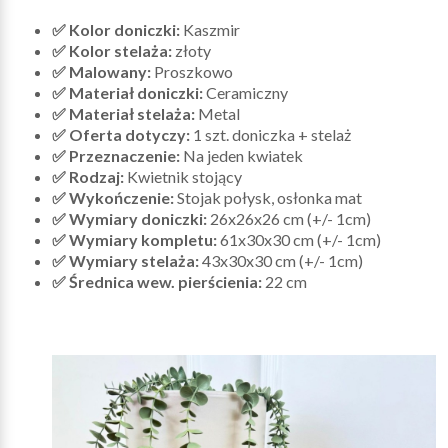
✅ Kolor doniczki:
Kaszmir
✅ Kolor stelaża:
złoty
✅ Malowany:
Proszkowo
✅ Materiał doniczki:
Ceramiczny
✅ Materiał stelaża:
Metal
✅ Oferta dotyczy:
1 szt. doniczka + stelaż
✅ Przeznaczenie:
Na jeden kwiatek
✅ Rodzaj:
Kwietnik stojący
✅ Wykończenie:
Stojak połysk, osłonka mat
✅ Wymiary doniczki:
26x26x26 cm (+/- 1cm)
✅ Wymiary kompletu:
61x30x30 cm (+/- 1cm)
✅ Wymiary stelaża:
43x30x30 cm (+/- 1cm)
✅ Średnica wew. pierścienia:
22 cm