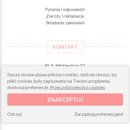
Pytania i odpowiedzi
Zwroty i reklamacje
Składanie zamówień
KONTAKT
Pl. A. Mickiewicza 22
42-244 MSTÓW \k. Częstochowy
Nasza strona używa plików cookies. Jeśli nie chcesz, by
pliki cookies były zapisywane na Twoim urządzeniu,
Odbiory osobiste (zamówienia opłacone on-line)
dostosuj preferencje.
Przeczytaj więcej o cookies
pn-pt 10.00-16.00
sklep@morelkowe.pl
ZAAKCEPTUJ
+48 34 506 50 60
+48 34 506 50 70
Odrzuć
Zarządzaj preferencjami
NIP 573 262 56 01