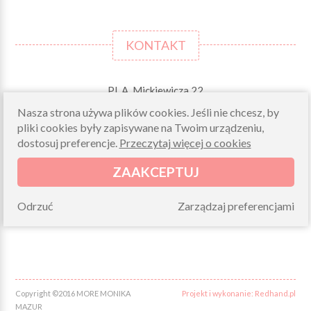
KONTAKT
Pl. A. Mickiewicza 22
42-244 MSTÓW \k. Częstochowy
Nasza strona używa plików cookies. Jeśli nie chcesz, by
pliki cookies były zapisywane na Twoim urządzeniu,
Odbiory osobiste (zamówienia opłacone on-line)
dostosuj preferencje.
Przeczytaj więcej o cookies
pn-pt 10.00-16.00
sklep@morelkowe.pl
ZAAKCEPTUJ
+48 34 506 50 60
+48 34 506 50 70
Odrzuć
Zarządzaj preferencjami
NIP 573 262 56 01
Copyright ©2016 MORE MONIKA
Projekt i wykonanie: Redhand.pl
MAZUR