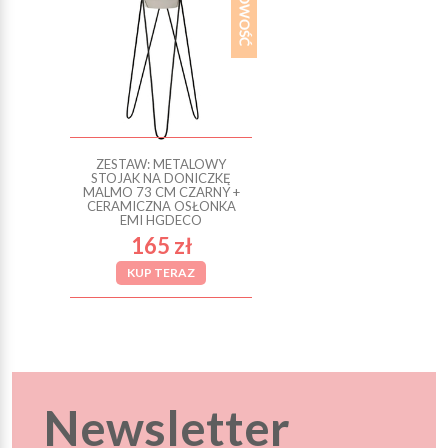
ZESTAW: METALOWY
STOJAK NA DONICZKĘ
MALMO 73 CM CZARNY +
CERAMICZNA OSŁONKA
EMI HGDECO
165 zł
KUP TERAZ
Newsletter