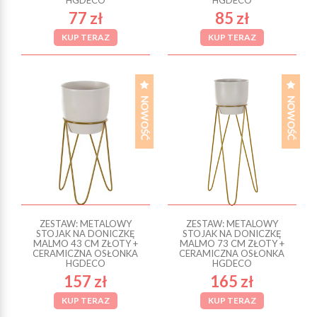
HGDECO
HGDECO
77 zł
85 zł
KUP TERAZ
KUP TERAZ
ZESTAW: METALOWY
ZESTAW: METALOWY
STOJAK NA DONICZKĘ
STOJAK NA DONICZKĘ
MALMO 43 CM ZŁOTY +
MALMO 73 CM ZŁOTY +
CERAMICZNA OSŁONKA
CERAMICZNA OSŁONKA
HGDECO
HGDECO
157 zł
165 zł
KUP TERAZ
KUP TERAZ