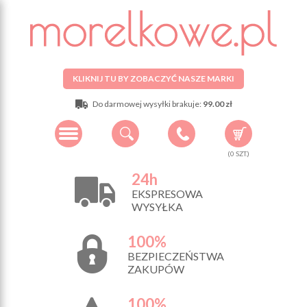
KLIKNIJ TU BY ZOBACZYĆ NASZE MARKI
Do darmowej wysyłki brakuje:
99.00 zł
(
0
SZT.)
24h
EKSPRESOWA
WYSYŁKA
100%
BEZPIECZEŃSTWA
ZAKUPÓW
100%