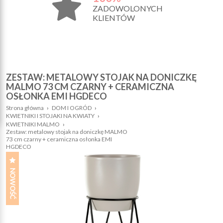
ZADOWOLONYCH
KLIENTÓW
ZESTAW: METALOWY STOJAK NA DONICZKĘ
MALMO 73 CM CZARNY + CERAMICZNA
OSŁONKA EMI HGDECO
Strona główna
›
DOM I OGRÓD
›
KWIETNIKI I STOJAKI NA KWIATY
›
KWIETNIKI MALMO
›
Zestaw: metalowy stojak na doniczkę MALMO
73 cm czarny + ceramiczna osłonka EMI
HGDECO