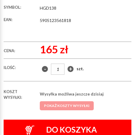
SYMBOL:
HGD138
EAN:
5905123561818
165 zł
CENA:
ILOŚĆ:
-
+
szt.
KOSZT
Wysyłka możliwa jeszcze dzisiaj
WYSYŁKI:
POKAŻ KOSZTY WYSYŁKI
DO KOSZYKA