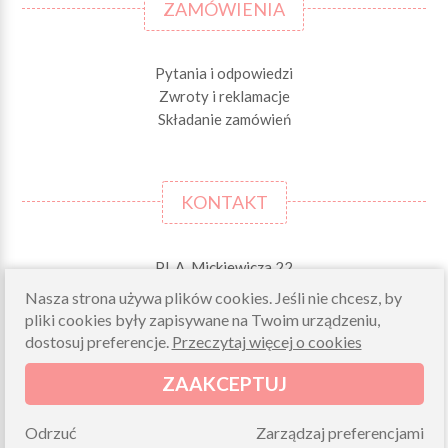
ZAMÓWIENIA
Pytania i odpowiedzi
Zwroty i reklamacje
Składanie zamówień
KONTAKT
Pl. A. Mickiewicza 22
42-244 MSTÓW \k. Częstochowy
Nasza strona używa plików cookies. Jeśli nie chcesz, by
pliki cookies były zapisywane na Twoim urządzeniu,
Odbiory osobiste (zamówienia opłacone on-line)
dostosuj preferencje.
Przeczytaj więcej o cookies
pn-pt 10.00-16.00
sklep@morelkowe.pl
ZAAKCEPTUJ
+48 34 506 50 60
+48 34 506 50 70
Odrzuć
Zarządzaj preferencjami