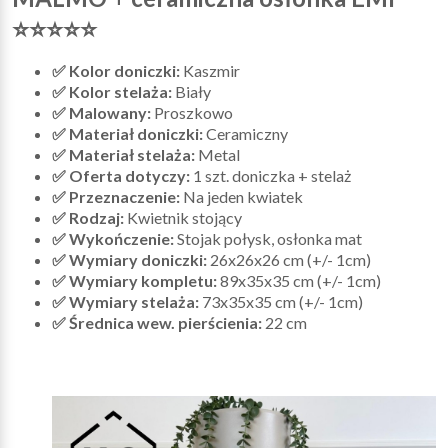
⭐⭐⭐⭐⭐
✅ Kolor doniczki:
Kaszmir
✅ Kolor stelaża:
Biały
✅ Malowany:
Proszkowo
✅ Materiał doniczki:
Ceramiczny
✅ Materiał stelaża:
Metal
✅ Oferta dotyczy:
1 szt. doniczka + stelaż
✅ Przeznaczenie:
Na jeden kwiatek
✅ Rodzaj:
Kwietnik stojący
✅ Wykończenie:
Stojak połysk, osłonka mat
✅ Wymiary doniczki:
26x26x26 cm (+/- 1cm)
✅ Wymiary kompletu:
89x35x35 cm (+/- 1cm)
✅ Wymiary stelaża:
73x35x35 cm (+/- 1cm)
✅ Średnica wew. pierścienia:
22 cm