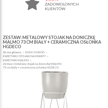
ZADOWOLONYCH
KLIENTÓW
ZESTAW: METALOWY STOJAK NA DONICZKĘ
MALMO 73 CM BIAŁY + CERAMICZNA OSŁONKA
HGDECO
Strona główna
›
DOM I OGRÓD
›
KWIETNIKI I STOJAKI NA KWIATY
›
KWIETNIKI MALMO
›
Zestaw: metalowy stojak na doniczkę MALMO
73 cm biały + ceramiczna osłonka HGDECO