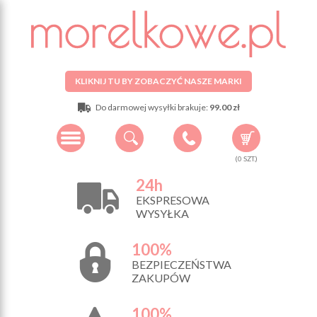
KLIKNIJ TU BY ZOBACZYĆ NASZE MARKI
Do darmowej wysyłki brakuje:
99.00 zł
(
0
SZT.)
24h
EKSPRESOWA
WYSYŁKA
100%
BEZPIECZEŃSTWA
ZAKUPÓW
100%