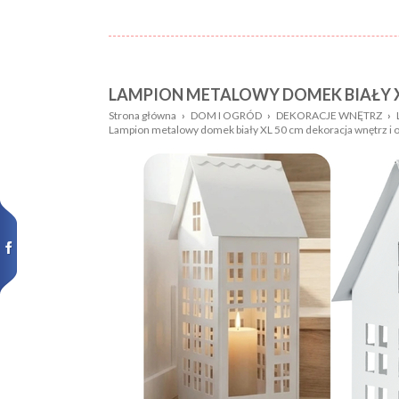
LAMPION METALOWY DOMEK BIAŁY X
Nazwa:
Płeć
Strona główna
›
DOM I OGRÓD
›
DEKORACJE WNĘTRZ
›
Lampion metalowy domek biały XL 50 cm dekoracja wnętrz 
Wiek
Kolor
dziecka:
Wzór
Rozmiar:
Nowości,
promocje: