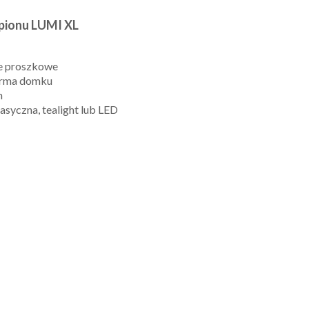
pionu LUMI XL
e proszkowe
orma domku
m
asyczna, tealight lub LED