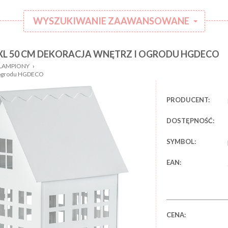
WYSZUKIWANIE ZAAWANSOWANE
L 50 CM DEKORACJA WNĘTRZ I OGRODU HGDECO
:
Kategoria:
LAMPIONY
›
Rodzaj
i ogrodu HGDECO
:
ubranka:
:
Marka:
PRODUCENT:
DOSTĘPNOŚĆ:
SYMBOL:
EAN:
CENA: