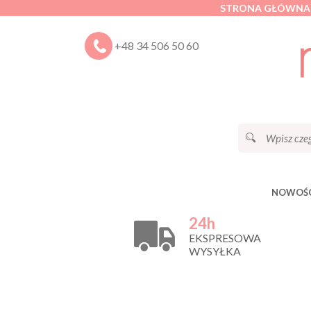
STRONA GŁÓWNA
+48 34 506 50 60
NOWOŚC
24h
EKSPRESOWA
WYSYŁKA