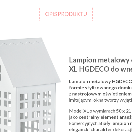
OPIS PRODUKTU
Lampion metalowy 
XL HGDECO do wnętr
Lampion metalowy HGDECO
formie stylizowanego domk
z
nastrojowym oświetleniem
imitującymi okna tworzy wyją
Model XL o wymiarach
50 x 21
jako
centralny element aranż
komercyjnych.
Biały lampion
elegancki charakter
dekoracji