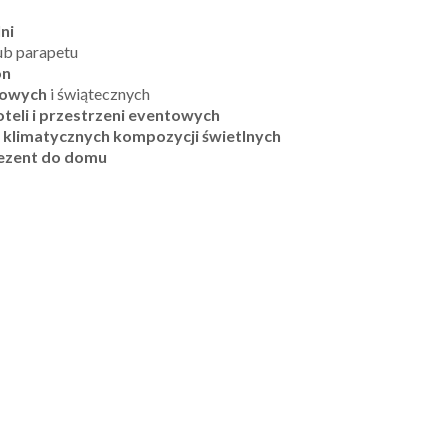
lni
ub parapetu
on
nowych
i świątecznych
hoteli i przestrzeni eventowych
 klimatycznych kompozycji świetlnych
rezent do domu