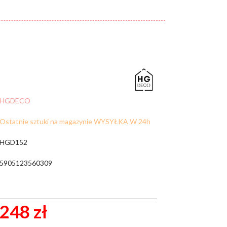
Cena:
od:
do:
WYCZYŚĆ FILTRY
ZNAJDŹ
HGDECO
Ostatnie sztuki na magazynie WYSYŁKA W 24h
HGD152
5905123560309
248 zł