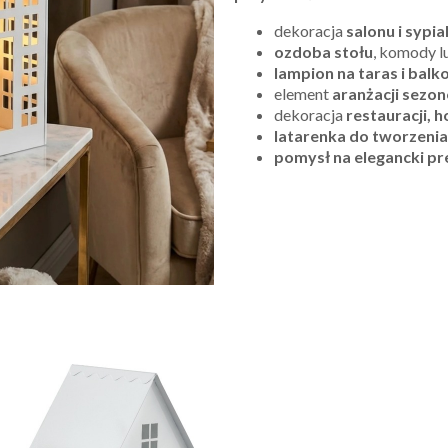
dekoracja
salonu i sypia
ozdoba stołu
, komody l
lampion na taras i balk
element
aranżacji sezo
dekoracja
restauracji, 
latarenka do tworzenia
pomysł na elegancki p