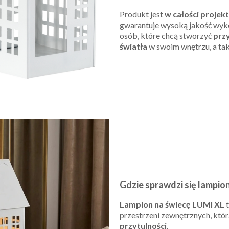
Produkt jest
w całości proje
gwarantuje wysoką jakość wykon
osób, które chcą stworzyć
prz
światła
w swoim wnętrzu, a ta
Gdzie sprawdzi się lampio
Lampion na świecę LUMI XL
przestrzeni zewnętrznych, kt
przytulności
.