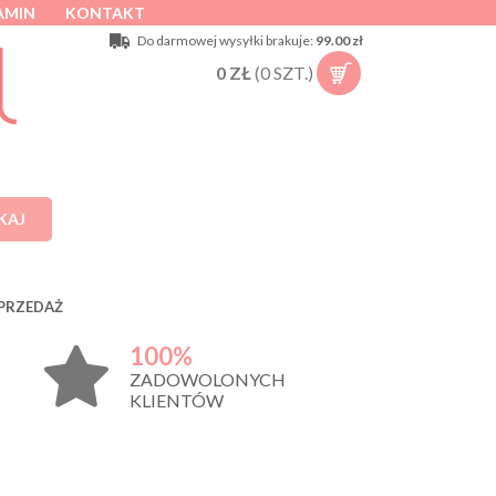
AMIN
KONTAKT
Do darmowej wysyłki brakuje:
99.00 zł
0
ZŁ
(
0
SZT.)
KAJ
PRZEDAŻ
100%
ZADOWOLONYCH
KLIENTÓW