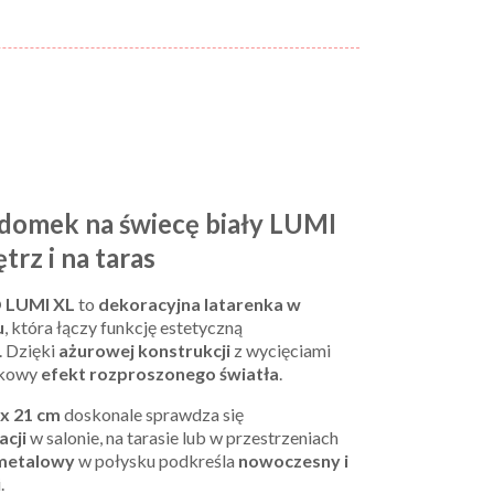
domek na świecę biały LUMI
z i na taras
 LUMI XL
to
dekoracyjna latarenka w
u
, która łączy funkcję estetyczną
. Dzięki
ażurowej konstrukcji
z wycięciami
tkowy
efekt rozproszonego światła
.
 x 21 cm
doskonale sprawdza się
acji
w salonie, na tarasie lub w przestrzeniach
 metalowy
w połysku podkreśla
nowoczesny i
.