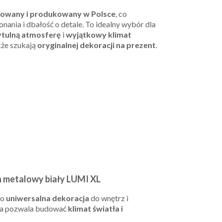
ktowany i produkowany w Polsce
, co
ania i dbałość o detale. To idealny wybór dla
ytulną atmosferę
i
wyjątkowy klimat
kże szukają
oryginalnej dekoracji na prezent
.
n metalowy biały LUMI XL
to
uniwersalna dekoracja
do wnętrz i
óra pozwala budować
klimat światła i