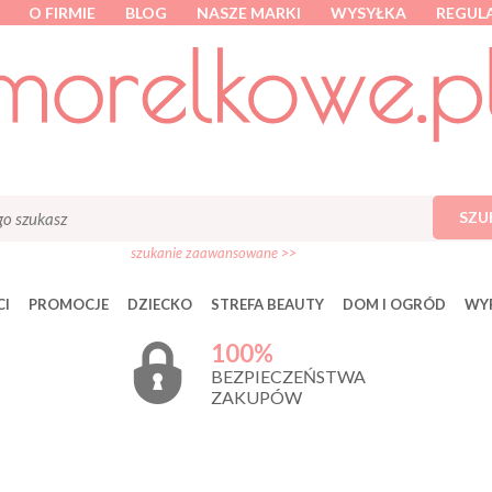
O FIRMIE
BLOG
NASZE MARKI
WYSYŁKA
REGUL
SZU
szukanie zaawansowane >>
I
PROMOCJE
DZIECKO
STREFA BEAUTY
DOM I OGRÓD
WY
100%
BEZPIECZEŃSTWA
ZAKUPÓW