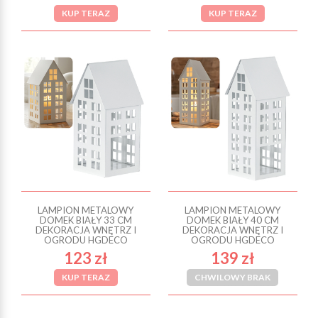
KUP TERAZ
KUP TERAZ
LAMPION METALOWY
LAMPION METALOWY
DOMEK BIAŁY 33 CM
DOMEK BIAŁY 40 CM
DEKORACJA WNĘTRZ I
DEKORACJA WNĘTRZ I
OGRODU HGDECO
OGRODU HGDECO
123 zł
139 zł
KUP TERAZ
CHWILOWY BRAK