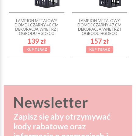
LAMPION METALOWY
LAMPION METALOWY
DOMEK CZARNY 40 CM
DOMEK CZARNY 47 CM
DEKORACJA WNĘTRZ I
DEKORACJA WNĘTRZ I
OGRODU HGDECO
OGRODU HGDECO
139 zł
157 zł
KUP TERAZ
KUP TERAZ
Newsletter
Zapisz się aby otrzymywać
kody rabatowe oraz
informacje o promocjach i