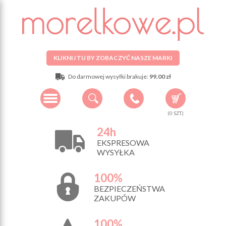
KLIKNIJ TU BY ZOBACZYĆ NASZE MARKI
Do darmowej wysyłki brakuje:
99.00 zł
(
0
SZT.)
24h
EKSPRESOWA
WYSYŁKA
100%
BEZPIECZEŃSTWA
ZAKUPÓW
100%