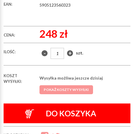
EAN:
5905123560323
248 zł
CENA:
ILOŚĆ:
-
+
szt.
KOSZT
Wysyłka możliwa jeszcze dzisiaj
WYSYŁKI:
POKAŻ KOSZTY WYSYŁKI
DO KOSZYKA