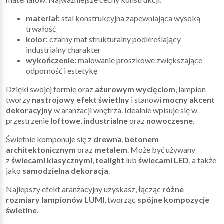
materiał:
stal konstrukcyjna zapewniająca wysoką
trwałość
kolor:
czarny mat strukturalny podkreślający
industrialny charakter
wykończenie:
malowanie proszkowe zwiększające
odporność i estetykę
Dzięki swojej formie oraz
ażurowym wycięciom
, lampion
tworzy
nastrojowy efekt świetlny
i stanowi
mocny akcent
dekoracyjny
w aranżacji wnętrza. Idealnie wpisuje się w
przestrzenie
loftowe
,
industrialne
oraz
nowoczesne
.
Świetnie komponuje się z
drewna
,
betonem
architektonicznym
oraz
metalem
. Może być używany
z
świecami klasycznymi
,
tealight
lub
świecami LED
, a także
jako
samodzielna dekoracja
.
Najlepszy efekt aranżacyjny uzyskasz, łącząc
różne
rozmiary lampionów LUMI
, tworząc
spójne kompozycje
świetlne
.