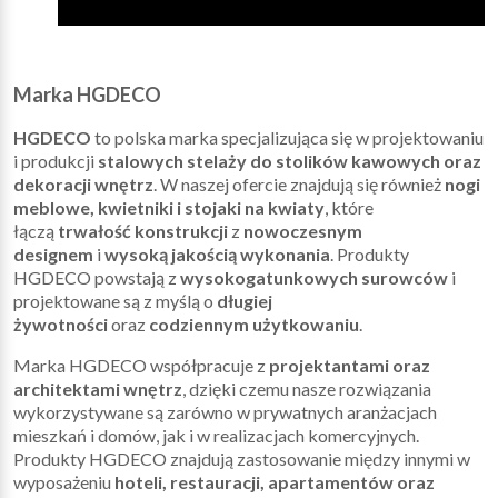
Marka HGDECO
HGDECO
to polska marka specjalizująca się w projektowaniu
i produkcji
stalowych stelaży do stolików kawowych oraz
dekoracji wnętrz
. W naszej ofercie znajdują się również
nogi
meblowe, kwietniki i stojaki na kwiaty
, które
łączą
trwałość konstrukcji
z
nowoczesnym
designem
i
wysoką jakością wykonania
. Produkty
HGDECO powstają z
wysokogatunkowych surowców
i
projektowane są z myślą o
długiej
żywotności
oraz
codziennym użytkowaniu
.
Marka HGDECO współpracuje z
projektantami oraz
architektami wnętrz
, dzięki czemu nasze rozwiązania
wykorzystywane są zarówno w prywatnych aranżacjach
mieszkań i domów, jak i w realizacjach komercyjnych.
Produkty HGDECO znajdują zastosowanie między innymi w
wyposażeniu
hoteli, restauracji, apartamentów oraz