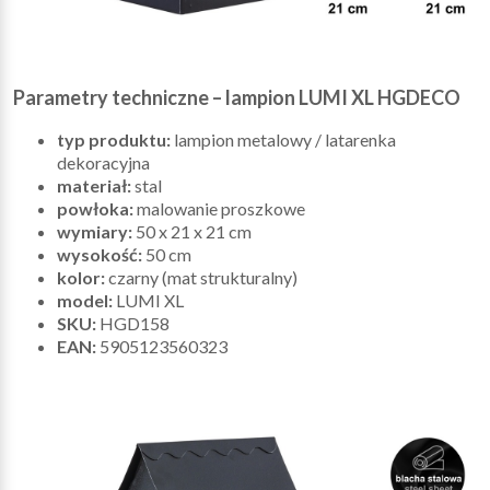
Parametry techniczne – lampion LUMI XL HGDECO
typ produktu:
lampion metalowy / latarenka
dekoracyjna
materiał:
stal
powłoka:
malowanie proszkowe
wymiary:
50 x 21 x 21 cm
wysokość:
50 cm
kolor:
czarny (mat strukturalny)
model:
LUMI XL
SKU:
HGD158
EAN:
5905123560323