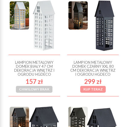
LAMPION METALOWY
LAMPION METALOWY
DOMEK BIAŁY 47 CM
DOMEK CZARNY XXL 80
DEKORACJA WNĘTRZ I
CM DEKORACJA WNĘTRZ
OGRODU HGDECO
I OGRODU HGDECO
157 zł
299 zł
CHWILOWY BRAK
KUP TERAZ