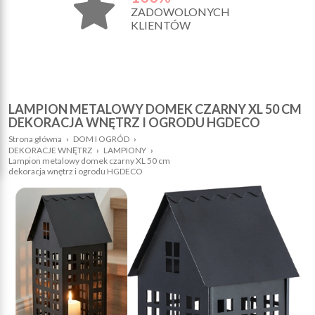
ZADOWOLONYCH
KLIENTÓW
LAMPION METALOWY DOMEK CZARNY XL 50 CM
DEKORACJA WNĘTRZ I OGRODU HGDECO
Strona główna
›
DOM I OGRÓD
›
DEKORACJE WNĘTRZ
›
LAMPIONY
›
Lampion metalowy domek czarny XL 50 cm
dekoracja wnętrz i ogrodu HGDECO