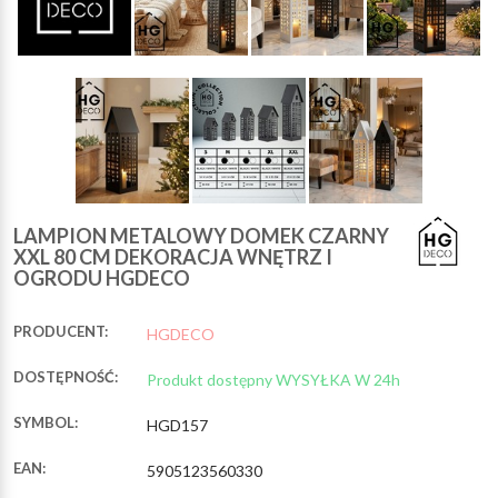
LAMPION METALOWY DOMEK CZARNY
XXL 80 CM DEKORACJA WNĘTRZ I
OGRODU HGDECO
PRODUCENT:
HGDECO
DOSTĘPNOŚĆ:
Produkt dostępny WYSYŁKA W 24h
SYMBOL:
HGD157
EAN:
5905123560330