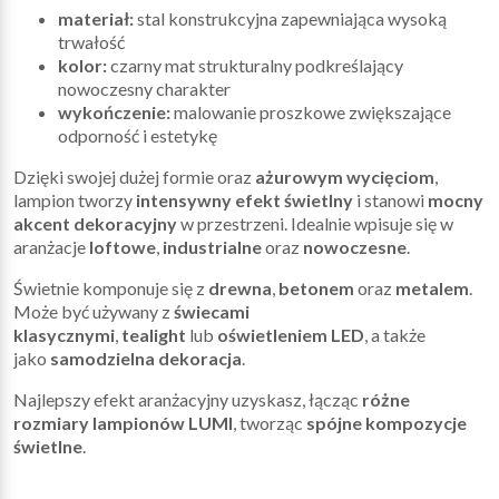
materiał:
stal konstrukcyjna zapewniająca wysoką
trwałość
kolor:
czarny mat strukturalny podkreślający
nowoczesny charakter
wykończenie:
malowanie proszkowe zwiększające
odporność i estetykę
Dzięki swojej dużej formie oraz
ażurowym wycięciom
,
lampion tworzy
intensywny efekt świetlny
i stanowi
mocny
akcent dekoracyjny
w przestrzeni. Idealnie wpisuje się w
aranżacje
loftowe
,
industrialne
oraz
nowoczesne
.
Świetnie komponuje się z
drewna
,
betonem
oraz
metalem
.
Może być używany z
świecami
klasycznymi
,
tealight
lub
oświetleniem LED
, a także
jako
samodzielna dekoracja
.
Najlepszy efekt aranżacyjny uzyskasz, łącząc
różne
rozmiary lampionów LUMI
, tworząc
spójne kompozycje
świetlne
.