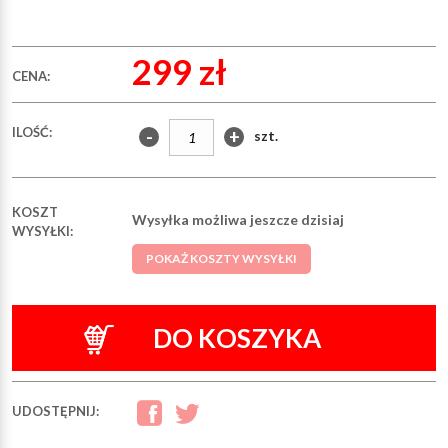
299 zł
CENA:
ILOŚĆ:
-
+
szt.
KOSZT
Wysyłka możliwa jeszcze dzisiaj
WYSYŁKI:
POKAŻ KOSZTY WYSYŁKI
DO KOSZYKA
UDOSTĘPNIJ: