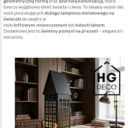
geometryczną formą
oraz
ażurową konstrukcją
, która
tworzy wyjątkowy efekt światła i cienia. To idealny wybór dla
osób poszukujących
dużego lampionu metalowego na
świeczki
do wnętrz w
stylu
loftowym
,
nowoczesnym
lub
industrialnym
.
Dodatkowo jest to
świetny pomysł na prezent
– elegancki i
wyrazisty.