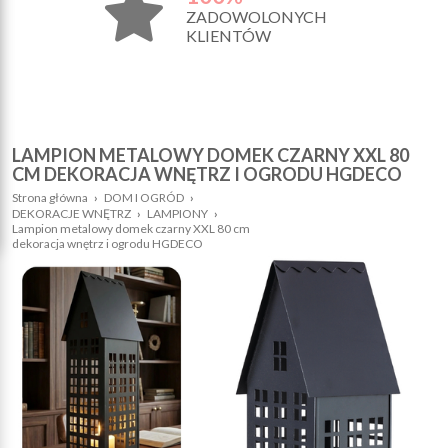
ZADOWOLONYCH
KLIENTÓW
LAMPION METALOWY DOMEK CZARNY XXL 80
CM DEKORACJA WNĘTRZ I OGRODU HGDECO
Strona główna
›
DOM I OGRÓD
›
DEKORACJE WNĘTRZ
›
LAMPIONY
›
Lampion metalowy domek czarny XXL 80 cm
dekoracja wnętrz i ogrodu HGDECO