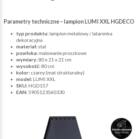
Parametry techniczne – lampion LUMI XXL HGDECO
typ produktu:
lampion metalowy / latarenka
dekoracyjna
materiał:
stal
powłoka:
malowanie proszkowe
wymiary:
80 x 21 x 21 cm
wysokość:
80 cm
kolor:
czarny (mat strukturalny)
model:
LUMI XXL
SKU:
HGD157
EAN:
5905123560330