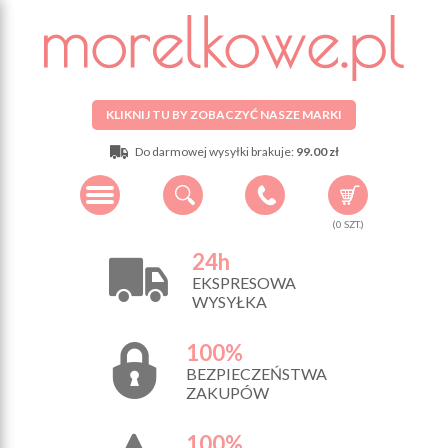
KLIKNIJ TU BY ZOBACZYĆ NASZE MARKI
Do darmowej wysyłki brakuje:
99.00 zł
(
0
SZT.)
24h
EKSPRESOWA
WYSYŁKA
100%
BEZPIECZEŃSTWA
ZAKUPÓW
100%