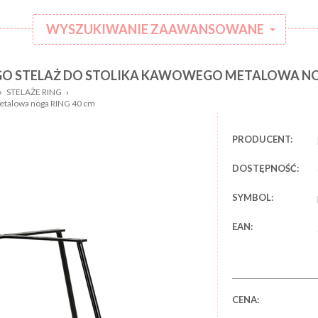
WYSZUKIWANIE ZAAWANSOWANE
 STELAŻ DO STOLIKA KAWOWEGO METALOWA NOG
:
Kategoria:
›
STELAŻE RING
›
Rodzaj
metalowa noga RING 40 cm
:
ubranka:
:
Marka:
PRODUCENT:
DOSTĘPNOŚĆ:
SYMBOL:
EAN:
CENA: