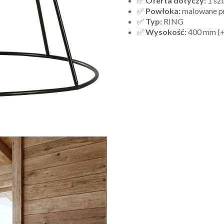
✅
Oferta dotyczy:
1 szt
✅
Powłoka:
malowane p
✅
Typ:
RING
✅
Wysokość:
400 mm (+