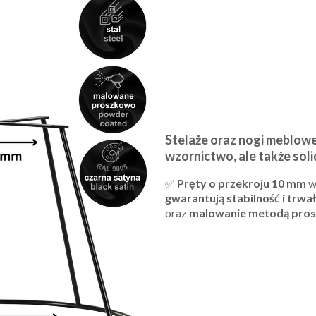
Stelaże oraz nogi meblow
wzornictwo, ale także so
✅
Pręty o przekroju 10 mm
w
gwarantują stabilność i trwał
oraz
malowanie metodą pro