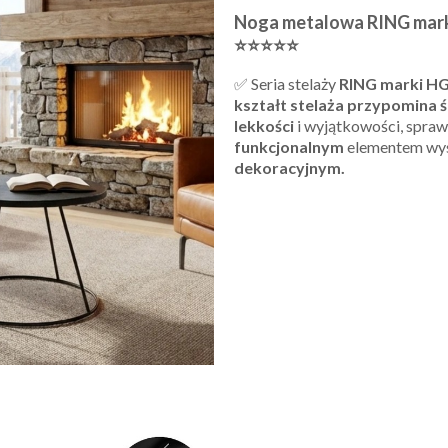
Noga metalowa RING mar
⭐⭐⭐⭐⭐
✅ Seria stelaży
RING marki 
kształt stelaża przypomina ś
lekkości
i wyjątkowości, sprawi
funkcjonalnym
elementem wyst
dekoracyjnym.