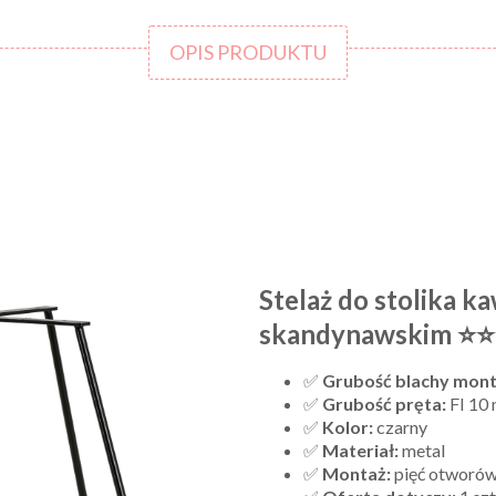
OPIS PRODUKTU
Stelaż do stolika 
skandynawskim ⭐
✅
Grubość blachy mon
✅
Grubość pręta:
FI 10
✅
Kolor:
czarny
✅
Materiał:
metal
✅
Montaż:
pięć otworów