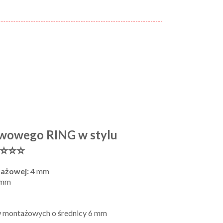
kawowego RING w stylu
⭐⭐⭐⭐
tażowej:
4 mm
 mm
 montażowych o średnicy 6 mm