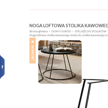
NOGA LOFTOWA STOLIKA KAWOWEGO
Nazwa:
Płeć
Strona główna
›
DOM I OGRÓD
›
STELAŻE DO STOLIKÓW
Noga loftowa stolika kawowego stelaż do stolika kawowego 
Wiek
Kolor
dziecka:
Wzór
Rozmiar:
Nowości,
promocje: