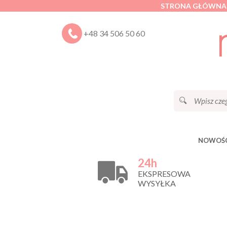
STRONA GŁÓWNA
+48 34 506 50 60
NOWOŚC
24h
EKSPRESOWA
WYSYŁKA