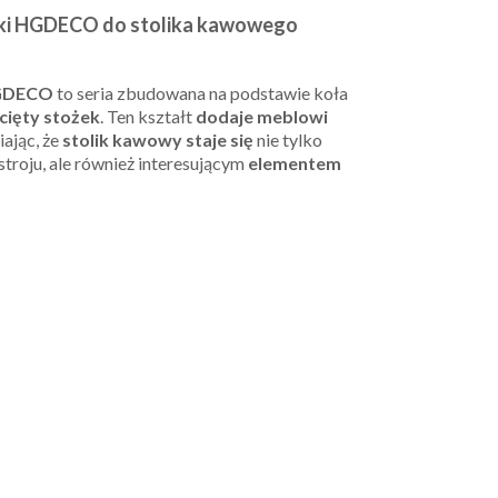
ki HGDECO do stolika kawowego
HGDECO
to seria zbudowana na podstawie koła
cięty stożek
. Ten kształt
dodaje meblowi
ając, że
stolik kawowy staje się
nie tylko
roju, ale również interesującym
elementem