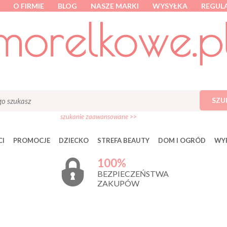
O FIRMIE
BLOG
NASZE MARKI
WYSYŁKA
REGUL
SZU
szukanie zaawansowane >>
I
PROMOCJE
DZIECKO
STREFA BEAUTY
DOM I OGRÓD
WY
100%
BEZPIECZEŃSTWA
ZAKUPÓW