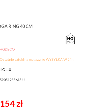
A RING 40 CM
Cena:
od:
do:
WYCZYŚĆ FILTRY
ZNAJDŹ
HGDECO
Ostatnie sztuki na magazynie WYSYŁKA W 24h
HG110
5905123561344
154 zł