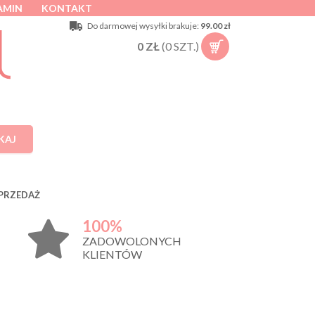
AMIN
KONTAKT
Do darmowej wysyłki brakuje:
99.00 zł
0
ZŁ
(
0
SZT.)
KAJ
PRZEDAŻ
100%
ZADOWOLONYCH
KLIENTÓW