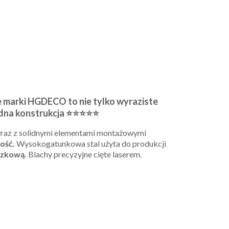
e marki HGDECO to nie tylko wyraziste
lidna konstrukcja ⭐⭐⭐⭐⭐
raz z solidnymi elementami montażowymi
ość.
Wysokogatunkowa stal użyta do produkcji
szkową.
Blachy precyzyjne cięte laserem.