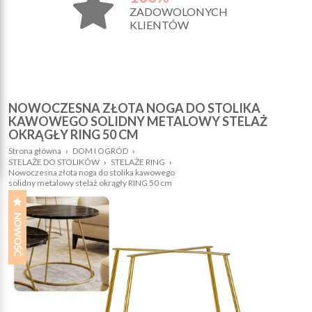
ZADOWOLONYCH
KLIENTÓW
NOWOCZESNA ZŁOTA NOGA DO STOLIKA
KAWOWEGO SOLIDNY METALOWY STELAŻ
OKRĄGŁY RING 50 CM
Strona główna
›
DOM I OGRÓD
›
STELAŻE DO STOLIKÓW
›
STELAŻE RING
›
Nowoczesna złota noga do stolika kawowego
solidny metalowy stelaż okrągły RING 50 cm