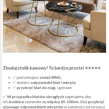
Zbuduj stolik kawowy! To bardzo proste! ⭐⭐⭐⭐⭐
✅ potrzebujesz
stelaż RING,
✅ dobierz
odpowiedni blat i wkręty
✅
przykręć blat do nogi,
i gotowe
✅
W przypadku blatów okrągłych
sugerujemy aby
ich
średnica
zawierała się
między 65-100cm.
Blat
przykręć
używając odpowiednich wkrętów
w zależności od surowca