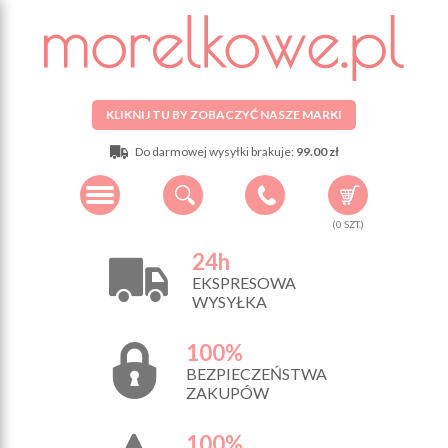
KLIKNIJ TU BY ZOBACZYĆ NASZE MARKI
Do darmowej wysyłki brakuje:
99.00 zł
(
0
SZT.)
24h
EKSPRESOWA
WYSYŁKA
100%
BEZPIECZEŃSTWA
ZAKUPÓW
100%