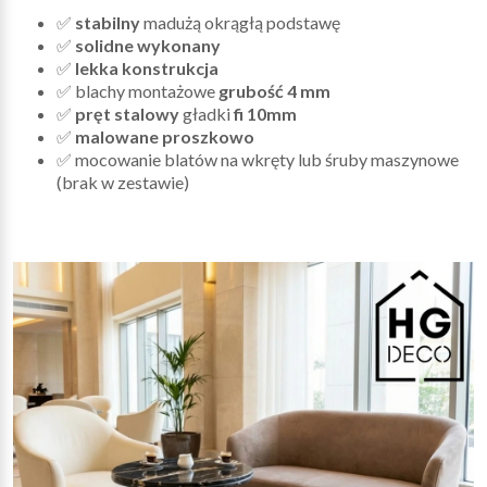
✅
stabilny
madużą okrągłą podstawę
✅
solidne wykonany
✅
lekka konstrukcja
✅ blachy montażowe
grubość 4 mm
✅
pręt stalowy
gładki
fi 10mm
✅
malowane proszkowo
✅ mocowanie blatów na wkręty lub śruby maszynowe
(brak w zestawie)