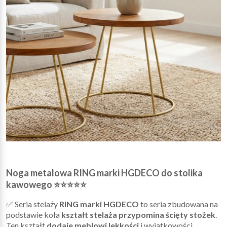
Noga metalowa RING marki HGDECO do stolika
kawowego ⭐⭐⭐⭐⭐
✅ Seria stelaży
RING marki HGDECO
to seria zbudowana na
podstawie koła
kształt stelaża przypomina ścięty stożek
.
Ten kształt
dodaje meblowi lekkości
i wyjątkowości,