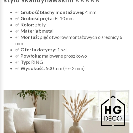
✅
Grubość blachy montażowej:
4 mm
✅
Grubość pręta:
FI 10 mm
✅
Kolor:
złoty
✅
Materiał:
metal
✅
Montaż:
pięć otworów montażowych o średnicy 6
mm
✅
Oferta dotyczy:
1 szt.
✅
Powłoka:
malowane proszkowo
✅
Typ:
RING
✅
Wysokość:
500 mm (+/- 2 mm)