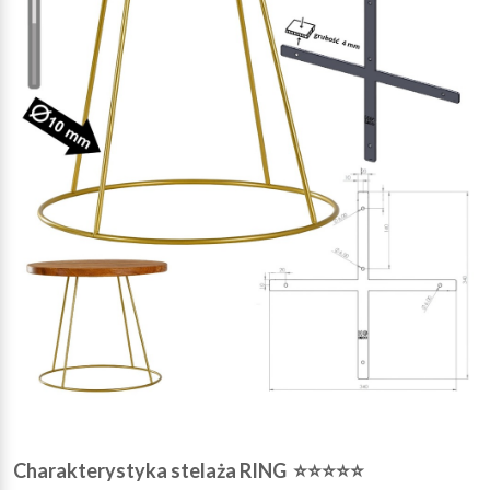
Charakterystyka stelaża RING ⭐⭐⭐⭐⭐