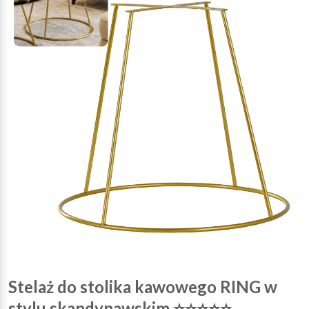
Stelaż do stolika kawowego RING w
stylu skandynawskim ⭐⭐⭐⭐⭐