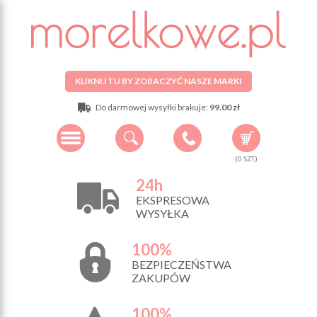
KLIKNIJ TU BY ZOBACZYĆ NASZE MARKI
Do darmowej wysyłki brakuje:
99.00 zł
(
0
SZT.)
24h
EKSPRESOWA
WYSYŁKA
100%
BEZPIECZEŃSTWA
ZAKUPÓW
100%