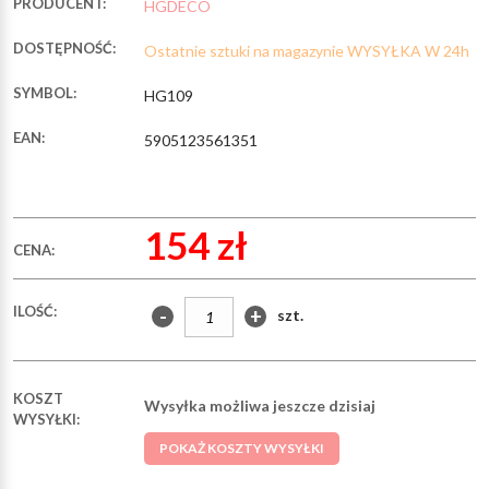
PRODUCENT:
HGDECO
DOSTĘPNOŚĆ:
Ostatnie sztuki na magazynie WYSYŁKA W 24h
SYMBOL:
HG109
EAN:
5905123561351
154 zł
CENA:
ILOŚĆ:
-
+
szt.
KOSZT
Wysyłka możliwa jeszcze dzisiaj
WYSYŁKI:
POKAŻ KOSZTY WYSYŁKI