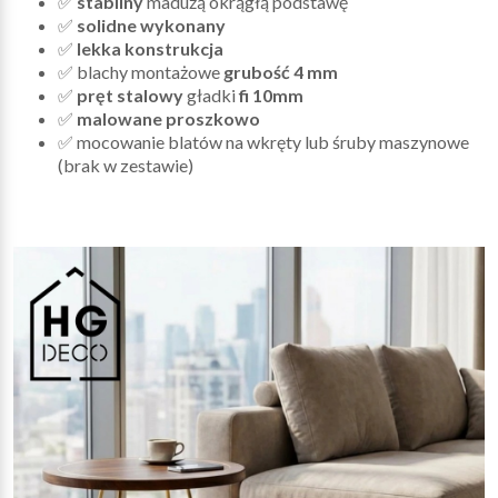
✅
stabilny
madużą okrągłą podstawę
✅
solidne wykonany
✅
lekka konstrukcja
✅ blachy montażowe
grubość 4 mm
✅
pręt stalowy
gładki
fi 10mm
✅
malowane proszkowo
✅ mocowanie blatów na wkręty lub śruby maszynowe
(brak w zestawie)