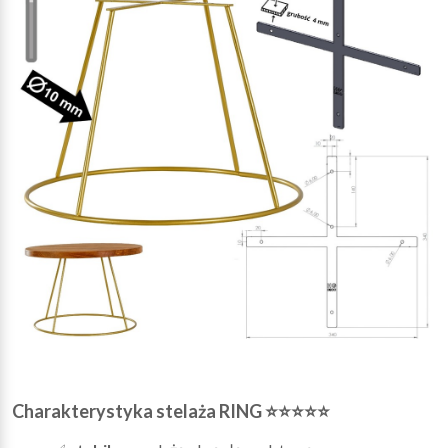
Charakterystyka stelaża RING ⭐⭐⭐⭐⭐