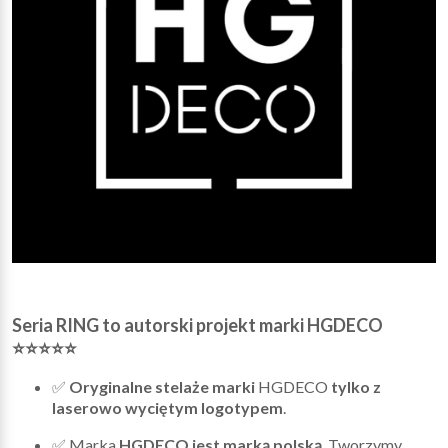
Seria RING to autorski projekt marki HGDECO
⭐⭐⭐⭐⭐
✅
Oryginalne stelaże marki
HGDECO
tylko z
laserowo wyciętym logotypem
.
✅ Marka
HGDECO jest marką polską
. Tworzymy