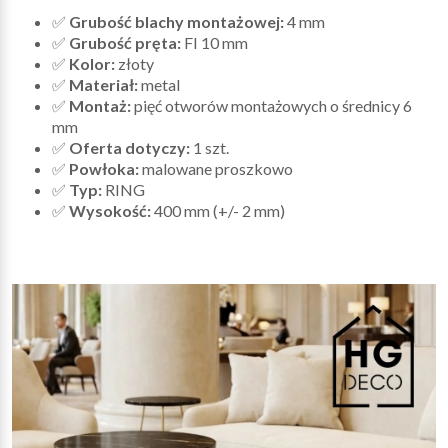
✅
Grubość blachy montażowej:
4 mm
✅
Grubość pręta:
FI 10 mm
✅
Kolor:
złoty
✅
Materiał:
metal
✅
Montaż:
pięć otworów montażowych o średnicy 6
mm
✅
Oferta dotyczy:
1 szt.
✅
Powłoka:
malowane proszkowo
✅
Typ:
RING
✅
Wysokość:
400 mm (+/- 2 mm)