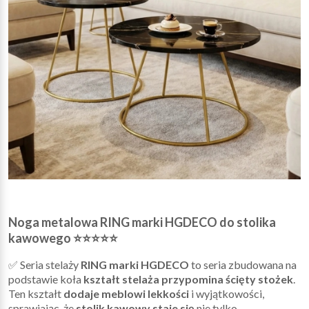
Noga metalowa RING marki HGDECO do stolika
kawowego ⭐⭐⭐⭐⭐
✅ Seria stelaży
RING marki HGDECO
to seria zbudowana na
podstawie koła
kształt stelaża przypomina ścięty stożek
.
Ten kształt
dodaje meblowi lekkości
i wyjątkowości,
sprawiając, że
stolik kawowy staje się
nie tylko