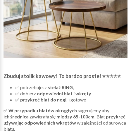
Zbuduj stolik kawowy! To bardzo proste! ⭐⭐⭐⭐⭐
✅ potrzebujesz
stelaż RING,
✅ dobierz
odpowiedni blat i wkręty
✅
przykręć blat do nogi,
i gotowe
✅
W przypadku blatów okrągłych
sugerujemy aby
ich
średnica
zawierała się
między 65-100cm.
Blat
przykręć
używając odpowiednich wkrętów
w zależności od surowca
blatu.