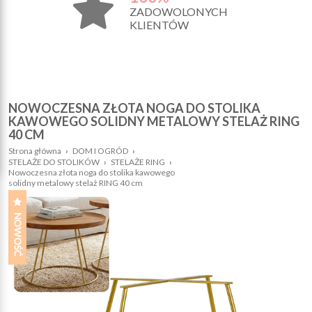
ZADOWOLONYCH
KLIENTÓW
NOWOCZESNA ZŁOTA NOGA DO STOLIKA
KAWOWEGO SOLIDNY METALOWY STELAŻ RING
40 CM
Strona główna
›
DOM I OGRÓD
›
STELAŻE DO STOLIKÓW
›
STELAŻE RING
›
Nowoczesna złota noga do stolika kawowego
solidny metalowy stelaż RING 40 cm